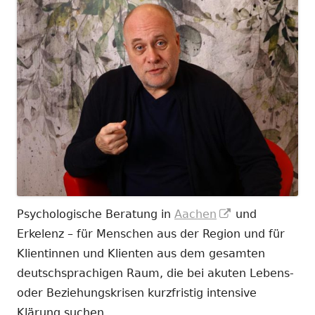
In
Psychologische Beratung in
Aachen
und
neuem
Erkelenz – für Menschen aus der Region und für
Fenster
Klientinnen und Klienten aus dem gesamten
öffnen
deutschsprachigen Raum, die bei akuten Lebens-
oder Beziehungskrisen kurzfristig intensive
Klärung suchen.