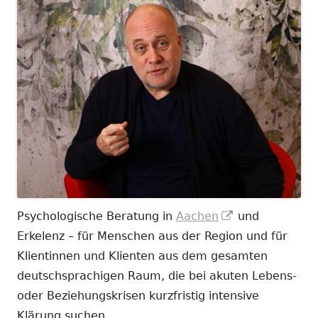
In
Psychologische Beratung in
Aachen
und
neuem
Erkelenz – für Menschen aus der Region und für
Fenster
Klientinnen und Klienten aus dem gesamten
öffnen
deutschsprachigen Raum, die bei akuten Lebens-
oder Beziehungskrisen kurzfristig intensive
Klärung suchen.