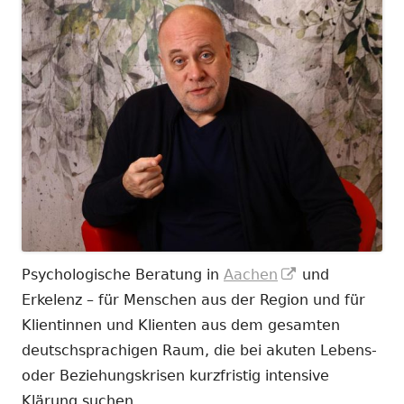
In
Psychologische Beratung in
Aachen
und
neuem
Erkelenz – für Menschen aus der Region und für
Fenster
Klientinnen und Klienten aus dem gesamten
öffnen
deutschsprachigen Raum, die bei akuten Lebens-
oder Beziehungskrisen kurzfristig intensive
Klärung suchen.