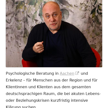
In
Psychologische Beratung in
Aachen
und
neuem
Erkelenz – für Menschen aus der Region und für
Fenster
Klientinnen und Klienten aus dem gesamten
öffnen
deutschsprachigen Raum, die bei akuten Lebens-
oder Beziehungskrisen kurzfristig intensive
Klärung suchen.