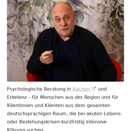
In
Psychologische Beratung in
Aachen
und
neuem
Erkelenz – für Menschen aus der Region und für
Fenster
Klientinnen und Klienten aus dem gesamten
öffnen
deutschsprachigen Raum, die bei akuten Lebens-
oder Beziehungskrisen kurzfristig intensive
Klärung suchen.