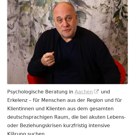
In
Psychologische Beratung in
Aachen
und
neuem
Erkelenz – für Menschen aus der Region und für
Fenster
Klientinnen und Klienten aus dem gesamten
öffnen
deutschsprachigen Raum, die bei akuten Lebens-
oder Beziehungskrisen kurzfristig intensive
Klärung suchen.