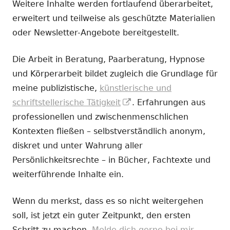
Weitere Inhalte werden fortlaufend überarbeitet,
erweitert und teilweise als geschützte Materialien
oder Newsletter-Angebote bereitgestellt.
Die Arbeit in Beratung, Paarberatung, Hypnose
und Körperarbeit bildet zugleich die Grundlage für
meine publizistische,
künstlerische und
In
schriftstellerische Tätigkeit
. Erfahrungen aus
neuem
professionellen und zwischenmenschlichen
Fenster
Kontexten fließen – selbstverständlich anonym,
öffnen
diskret und unter Wahrung aller
Persönlichkeitsrechte – in Bücher, Fachtexte und
weiterführende Inhalte ein.
Wenn du merkst, dass es so nicht weitergehen
soll, ist jetzt ein guter Zeitpunkt, den ersten
Schritt zu machen.
Melde dich gerne bei mir.