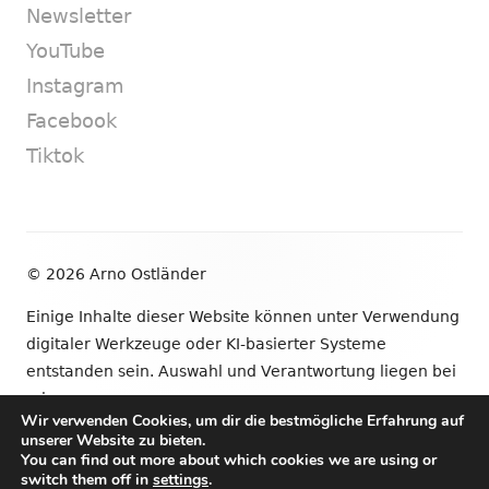
Newsletter
YouTube
Instagram
Facebook
Tiktok
Footer
© 2026 Arno Ostländer
Inhalt
Einige Inhalte dieser Website können unter Verwendung
digitaler Werkzeuge oder KI-basierter Systeme
entstanden sein. Auswahl und Verantwortung liegen bei
mir.
Wir verwenden Cookies, um dir die bestmögliche Erfahrung auf
unserer Website zu bieten.
•
Verwendet
Tiny Framework
•
Anmelden
You can find out more about which cookies we are using or
switch them off in
settings
.
Newsletter
YouTube
Instagram
Facebook
Tik