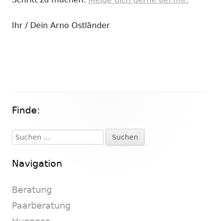
Ihr / Dein Arno Ostländer
Finde:
Haupt-
Seitenleiste
Suchen
nach:
Navigation
Beratung
Paarberatung