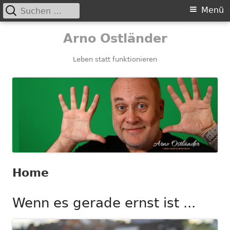
Suchen
Primäres
Menü
nach:
Menü
Springe
Arno Ostländer
zum
Inhalt
Leben statt funktionieren
Home
Wenn es gerade ernst ist ...