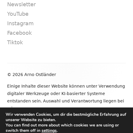
Newsletter
YouTube
Instagram
Facebook
Tiktok
Footer
© 2026 Arno Ostländer
Inhalt
Einige Inhalte dieser Website können unter Verwendung
digitaler Werkzeuge oder KI-basierter Systeme
entstanden sein. Auswahl und Verantwortung liegen bei
mir.
Wir verwenden Cookies, um dir die bestmögliche Erfahrung auf
unserer Website zu bieten.
•
Verwendet
Tiny Framework
•
Anmelden
You can find out more about which cookies we are using or
switch them off in
settings
.
Newsletter
YouTube
Instagram
Facebook
Tik