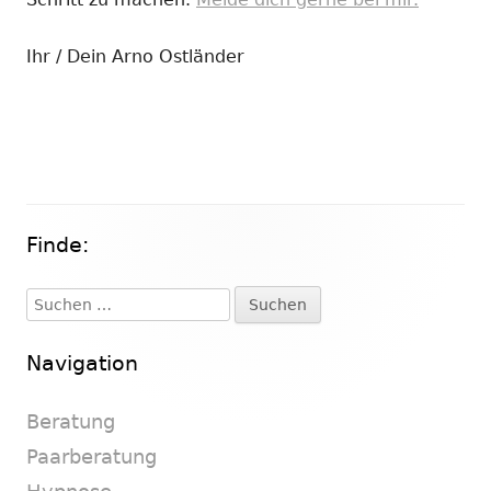
Ihr / Dein Arno Ostländer
Finde:
Haupt-
Seitenleiste
Suchen
nach:
Navigation
Beratung
Paarberatung