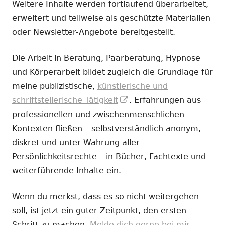
Weitere Inhalte werden fortlaufend überarbeitet,
erweitert und teilweise als geschützte Materialien
oder Newsletter-Angebote bereitgestellt.
Die Arbeit in Beratung, Paarberatung, Hypnose
und Körperarbeit bildet zugleich die Grundlage für
meine publizistische,
künstlerische und
In
schriftstellerische Tätigkeit
. Erfahrungen aus
neuem
professionellen und zwischenmenschlichen
Fenster
Kontexten fließen – selbstverständlich anonym,
öffnen
diskret und unter Wahrung aller
Persönlichkeitsrechte – in Bücher, Fachtexte und
weiterführende Inhalte ein.
Wenn du merkst, dass es so nicht weitergehen
soll, ist jetzt ein guter Zeitpunkt, den ersten
Schritt zu machen.
Melde dich gerne bei mir.