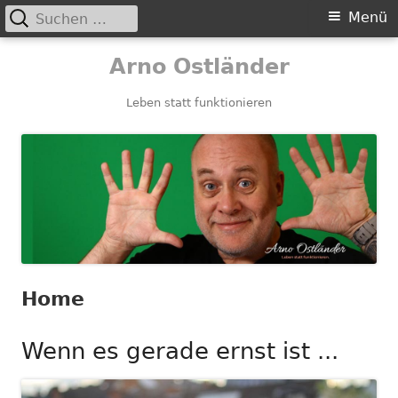
Suchen
Primäres
Menü
nach:
Menü
Springe
Arno Ostländer
zum
Inhalt
Leben statt funktionieren
Home
Wenn es gerade ernst ist ...