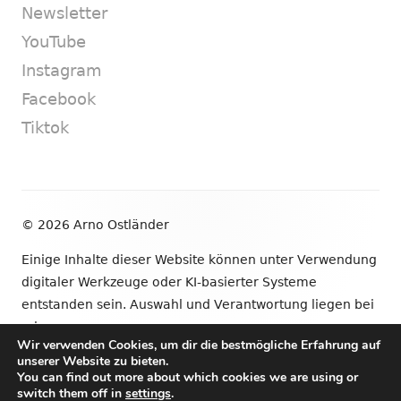
Newsletter
YouTube
Instagram
Facebook
Tiktok
Footer
© 2026 Arno Ostländer
Inhalt
Einige Inhalte dieser Website können unter Verwendung
digitaler Werkzeuge oder KI-basierter Systeme
entstanden sein. Auswahl und Verantwortung liegen bei
mir.
Wir verwenden Cookies, um dir die bestmögliche Erfahrung auf
unserer Website zu bieten.
•
Verwendet
Tiny Framework
•
Anmelden
You can find out more about which cookies we are using or
switch them off in
settings
.
Newsletter
YouTube
Instagram
Facebook
Tik