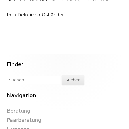
Ihr / Dein Arno Ostländer
Finde:
Haupt-
Seitenleiste
Suchen
nach:
Navigation
Beratung
Paarberatung