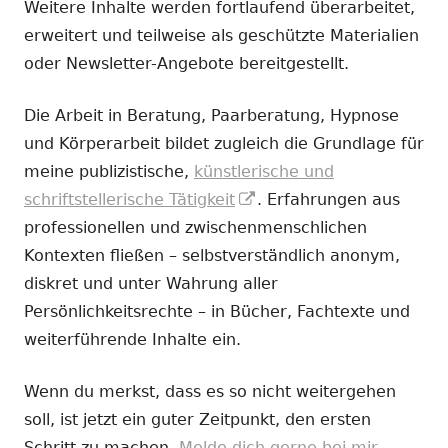
Weitere Inhalte werden fortlaufend überarbeitet,
erweitert und teilweise als geschützte Materialien
oder Newsletter-Angebote bereitgestellt.
Die Arbeit in Beratung, Paarberatung, Hypnose
und Körperarbeit bildet zugleich die Grundlage für
meine publizistische,
künstlerische und
In
schriftstellerische Tätigkeit
. Erfahrungen aus
neuem
professionellen und zwischenmenschlichen
Fenster
Kontexten fließen – selbstverständlich anonym,
öffnen
diskret und unter Wahrung aller
Persönlichkeitsrechte – in Bücher, Fachtexte und
weiterführende Inhalte ein.
Wenn du merkst, dass es so nicht weitergehen
soll, ist jetzt ein guter Zeitpunkt, den ersten
Schritt zu machen.
Melde dich gerne bei mir.