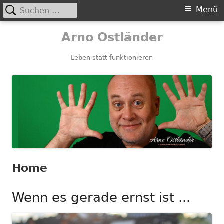
Suchen
Primäres
Menü
nach:
Menü
Springe
Arno Ostländer
zum
Inhalt
Leben statt funktionieren
Home
Wenn es gerade ernst ist ...