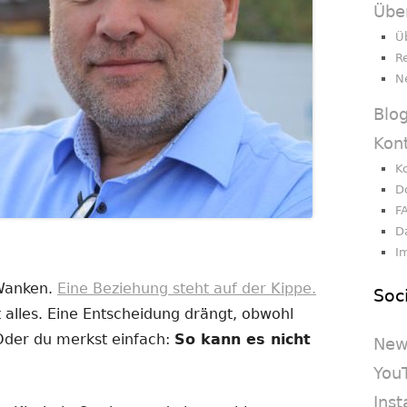
Übe
Ü
R
N
Blo
Kon
K
D
F
D
I
 Wanken.
Eine Beziehung steht auf der Kippe.
Soc
 alles. Eine Entscheidung drängt, obwohl
 Oder du merkst einfach:
So kann es nicht
New
You
Ins