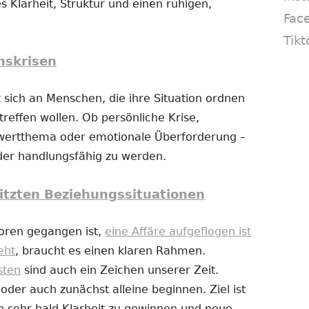
s Klarheit, Struktur und einen ruhigen,
Fac
Tikt
nskrisen
 sich an Menschen, die ihre Situation ordnen
reffen wollen. Ob persönliche Krise,
twertthema oder emotionale Überforderung –
eder handlungsfähig zu werden.
itzten Beziehungssituationen
loren gegangen ist,
eine Affäre aufgeflogen ist
eht
, braucht es einen klaren Rahmen.
sten
sind auch ein Zeichen unserer Zeit.
er auch zunächst alleine beginnen. Ziel ist
n sehr bald Klarheit zu gewinnen und neue