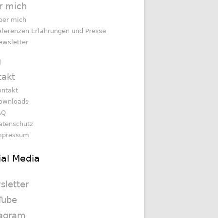
r mich
ber mich
eferenzen Erfahrungen und Presse
ewsletter
g
takt
ontakt
ownloads
AQ
atenschutz
mpressum
ial Media
sletter
Tube
tagram