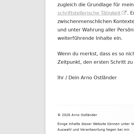
zugleich die Grundlage für mein
In
schriftstellerische Tätigkeit
. 
ne
zwischenmenschlichen Kontexten
Fe
und unter Wahrung aller Persönl
öf
weiterführende Inhalte ein.
Wenn du merkst, dass es so nicht
Zeitpunkt, den ersten Schritt 
Ihr / Dein Arno Ostländer
Footer
© 2026 Arno Ostländer
Inhalt
Einige Inhalte dieser Website können unter 
Auswahl und Verantwortung liegen bei mir.