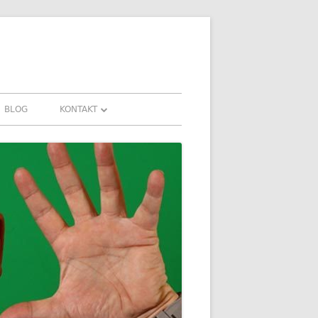
BLOG
KONTAKT
KONTAKT
HRUNGEN UND
DOWNLOADS
FAQ
DATENSCHUTZ
IMPRESSUM