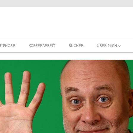
HYPNOSE
KÖRPERARBEIT
BÜCHER
ÜBER MICH
ÜBER MICH
REFERENZEN ERFA
PRESSE
NEWSLETTER