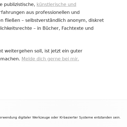
e publizistische,
künstlerische und
Erfahrungen aus professionellen und
uem
 fließen – selbstverständlich anonym, diskret
nster
ichkeitsrechte – in Bücher, Fachtexte und
fnen
 weitergehen soll, ist jetzt ein guter
zu machen.
Melde dich gerne bei mir.
Verwendung digitaler Werkzeuge oder KI-basierter Systeme entstanden sein.