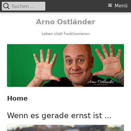
Suchen
Primäres
Menü
nach:
Menü
Springe
Arno Ostländer
zum
Inhalt
Leben statt funktionieren
Home
Wenn es gerade ernst ist ...