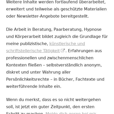
Weitere Inhalte werden fortlaufend überarbeitet,
erweitert und teilweise als geschützte Materialien
oder Newsletter-Angebote bereitgestellt.
Die Arbeit in Beratung, Paarberatung, Hypnose
und Körperarbeit bildet zugleich die Grundlage für
meine publizistische,
künstlerische und
In
schriftstellerische Tätigkeit
. Erfahrungen aus
neuem
professionellen und zwischenmenschlichen
Fenster
Kontexten fließen – selbstverständlich anonym,
öffnen
diskret und unter Wahrung aller
Persönlichkeitsrechte – in Bücher, Fachtexte und
weiterführende Inhalte ein.
Wenn du merkst, dass es so nicht weitergehen
soll, ist jetzt ein guter Zeitpunkt, den ersten
Schritt zu machen.
Melde dich gerne bei mir.