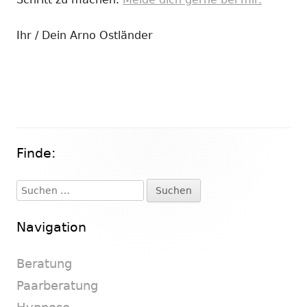
Ihr / Dein Arno Ostländer
Finde:
Haupt-
Seitenleiste
Suchen
nach:
Navigation
Beratung
Paarberatung