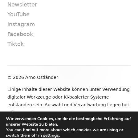
Newsletter
YouTube
Instagram
Facebook
Tiktok
Footer
© 2026 Arno Ostländer
Inhalt
Einige Inhalte dieser Website können unter Verwendung
digitaler Werkzeuge oder KI-basierter Systeme
entstanden sein. Auswahl und Verantwortung liegen bei
mir.
Wir verwenden Cookies, um dir die bestmögliche Erfahrung auf
unserer Website zu bieten.
•
Verwendet
Tiny Framework
•
Anmelden
You can find out more about which cookies we are using or
switch them off in
settings
.
Newsletter
YouTube
Instagram
Facebook
Tik