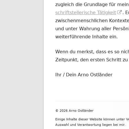
zugleich die Grundlage für mein
In
schriftstellerische Tätigkeit
. 
ne
zwischenmenschlichen Kontexten
Fe
und unter Wahrung aller Persönl
öf
weiterführende Inhalte ein.
Wenn du merkst, dass es so nicht
Zeitpunkt, den ersten Schritt 
Ihr / Dein Arno Ostländer
Footer
© 2026 Arno Ostländer
Inhalt
Einige Inhalte dieser Website können unter 
Auswahl und Verantwortung liegen bei mir.