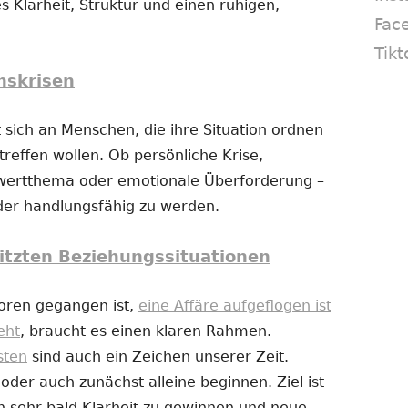
s Klarheit, Struktur und einen ruhigen,
Fac
Tikt
nskrisen
 sich an Menschen, die ihre Situation ordnen
reffen wollen. Ob persönliche Krise,
twertthema oder emotionale Überforderung –
eder handlungsfähig zu werden.
itzten Beziehungssituationen
loren gegangen ist,
eine Affäre aufgeflogen ist
eht
, braucht es einen klaren Rahmen.
sten
sind auch ein Zeichen unserer Zeit.
er auch zunächst alleine beginnen. Ziel ist
n sehr bald Klarheit zu gewinnen und neue