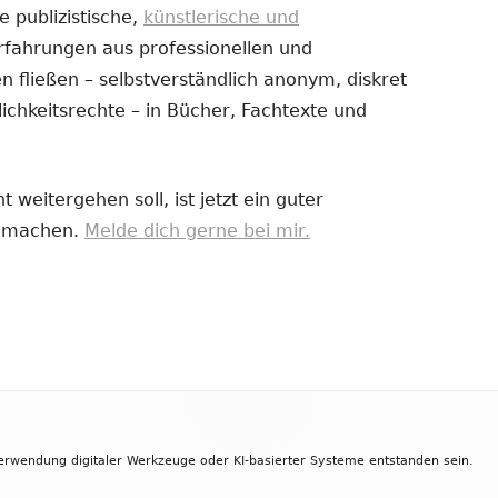
e publizistische,
künstlerische und
Erfahrungen aus professionellen und
uem
 fließen – selbstverständlich anonym, diskret
nster
ichkeitsrechte – in Bücher, Fachtexte und
fnen
 weitergehen soll, ist jetzt ein guter
zu machen.
Melde dich gerne bei mir.
Verwendung digitaler Werkzeuge oder KI-basierter Systeme entstanden sein.