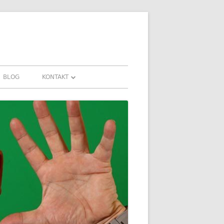
BLOG
KONTAKT
KONTAKT
HRUNGEN UND
DOWNLOADS
FAQ
DATENSCHUTZ
IMPRESSUM