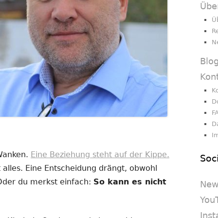
Übe
Ü
R
N
Blo
Kon
K
D
F
D
I
 Wanken.
Eine Beziehung steht auf der Kippe.
Soc
 alles. Eine Entscheidung drängt, obwohl
 Oder du merkst einfach:
So kann es nicht
New
You
Ins