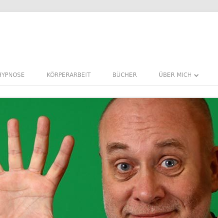
HYPNOSE
KÖRPERARBEIT
BÜCHER
ÜBER MICH
ÜBER MICH
REFERENZEN ERFA
PRESSE
NEWSLETTER