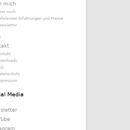
r mich
ber mich
eferenzen Erfahrungen und Presse
ewsletter
g
takt
ontakt
ownloads
AQ
atenschutz
mpressum
ial Media
sletter
Tube
tagram