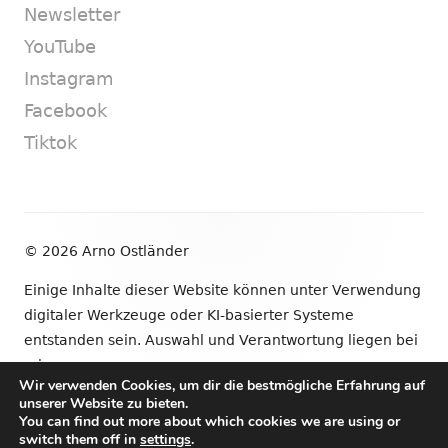
Newsletter
YouTube
Instagram
Facebook
Tiktok
Footer
© 2026 Arno Ostländer
Inhalt
Einige Inhalte dieser Website können unter Verwendung
digitaler Werkzeuge oder KI-basierter Systeme
entstanden sein. Auswahl und Verantwortung liegen bei
mir.
Wir verwenden Cookies, um dir die bestmögliche Erfahrung auf
unserer Website zu bieten.
•
Verwendet
Tiny Framework
•
Anmelden
You can find out more about which cookies we are using or
switch them off in
settings
.
Newsletter
YouTube
Instagram
Facebook
Tik