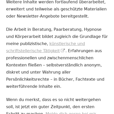
Weitere Inhalte werden fortlaufend überarbeitet,
erweitert und teilweise als geschützte Materialien
oder Newsletter-Angebote bereitgestellt.
Die Arbeit in Beratung, Paarberatung, Hypnose
und Körperarbeit bildet zugleich die Grundlage für
meine publizistische,
künstlerische und
In
schriftstellerische Tätigkeit
. Erfahrungen aus
neuem
professionellen und zwischenmenschlichen
Fenster
Kontexten fließen – selbstverständlich anonym,
öffnen
diskret und unter Wahrung aller
Persönlichkeitsrechte – in Bücher, Fachtexte und
weiterführende Inhalte ein.
Wenn du merkst, dass es so nicht weitergehen
soll, ist jetzt ein guter Zeitpunkt, den ersten
Schritt zu machen.
Melde dich gerne bei mir.