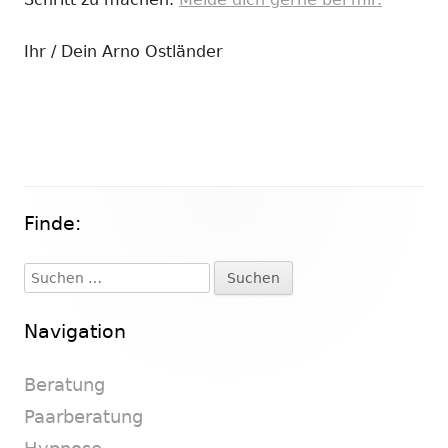
Ihr / Dein Arno Ostländer
Finde:
Haupt-
Seitenleiste
Suchen
nach:
Navigation
Beratung
Paarberatung