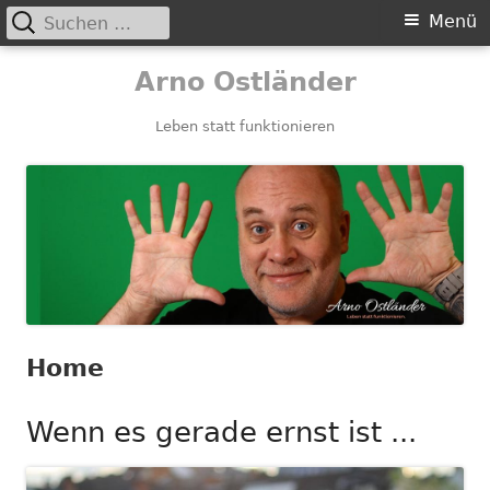
Suchen
Primäres
Menü
nach:
Menü
Springe
Arno Ostländer
zum
Inhalt
Leben statt funktionieren
Home
Wenn es gerade ernst ist ...