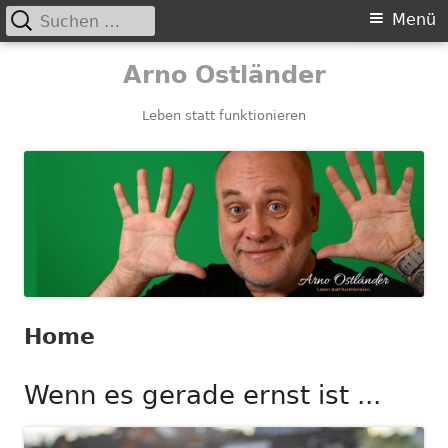
Suchen
Primäres
Menü
nach:
Menü
Springe
Arno Ostländer
zum
Inhalt
Leben statt funktionieren
Home
Wenn es gerade ernst ist ...