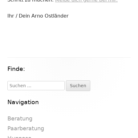
Ihr / Dein Arno Ostländer
Finde:
Haupt-
Seitenleiste
Suchen
nach:
Navigation
Beratung
Paarberatung