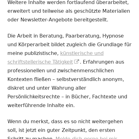
Weitere Inhalte werden fortlaufend überarbeitet,
erweitert und teilweise als geschützte Materialien
oder Newsletter-Angebote bereitgestellt.
Die Arbeit in Beratung, Paarberatung, Hypnose
und Körperarbeit bildet zugleich die Grundlage für
meine publizistische,
künstlerische und
In
schriftstellerische Tätigkeit
. Erfahrungen aus
neuem
professionellen und zwischenmenschlichen
Fenster
Kontexten fließen – selbstverständlich anonym,
öffnen
diskret und unter Wahrung aller
Persönlichkeitsrechte – in Bücher, Fachtexte und
weiterführende Inhalte ein.
Wenn du merkst, dass es so nicht weitergehen
soll, ist jetzt ein guter Zeitpunkt, den ersten
Schritt zu machen.
Melde dich gerne bei mir.