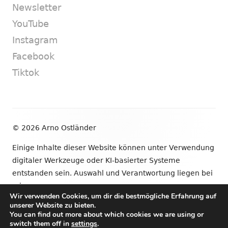
Newsletter
YouTube
Instagram
Facebook
Tiktok
Footer
© 2026 Arno Ostländer
Inhalt
Einige Inhalte dieser Website können unter Verwendung
digitaler Werkzeuge oder KI-basierter Systeme
entstanden sein. Auswahl und Verantwortung liegen bei
mir.
Wir verwenden Cookies, um dir die bestmögliche Erfahrung auf
unserer Website zu bieten.
•
Verwendet
Tiny Framework
•
Anmelden
You can find out more about which cookies we are using or
switch them off in
settings
.
Newsletter
YouTube
Instagram
Facebook
Tik