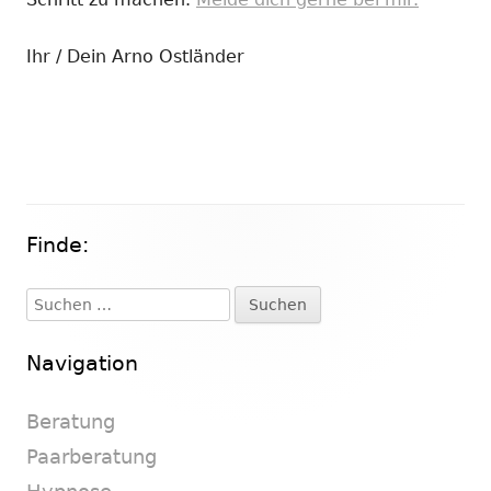
Ihr / Dein Arno Ostländer
Finde:
Haupt-
Seitenleiste
Suchen
nach:
Navigation
Beratung
Paarberatung