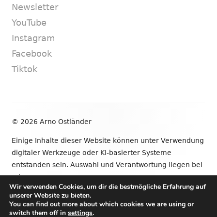
Newsletter
YouTube
Instagram
Facebook
Tiktok
Footer
© 2026 Arno Ostländer
Inhalt
Einige Inhalte dieser Website können unter Verwendung
digitaler Werkzeuge oder KI-basierter Systeme
entstanden sein. Auswahl und Verantwortung liegen bei
mir.
Wir verwenden Cookies, um dir die bestmögliche Erfahrung auf
unserer Website zu bieten.
•
Verwendet
Tiny Framework
•
Anmelden
You can find out more about which cookies we are using or
switch them off in
settings
.
Newsletter
YouTube
Instagram
Facebook
Tik