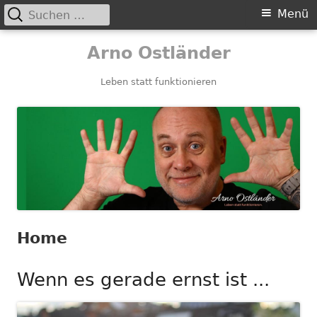
Suchen
Primäres
Menü
nach:
Menü
Springe
Arno Ostländer
zum
Inhalt
Leben statt funktionieren
Home
Wenn es gerade ernst ist ...