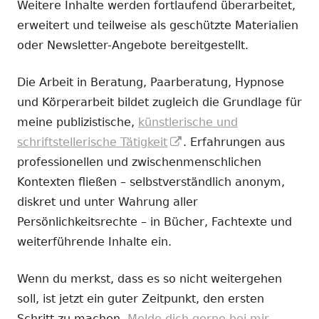
Weitere Inhalte werden fortlaufend überarbeitet,
erweitert und teilweise als geschützte Materialien
oder Newsletter-Angebote bereitgestellt.
Die Arbeit in Beratung, Paarberatung, Hypnose
und Körperarbeit bildet zugleich die Grundlage für
meine publizistische,
künstlerische und
In
schriftstellerische Tätigkeit
. Erfahrungen aus
neuem
professionellen und zwischenmenschlichen
Fenster
Kontexten fließen – selbstverständlich anonym,
öffnen
diskret und unter Wahrung aller
Persönlichkeitsrechte – in Bücher, Fachtexte und
weiterführende Inhalte ein.
Wenn du merkst, dass es so nicht weitergehen
soll, ist jetzt ein guter Zeitpunkt, den ersten
Schritt zu machen.
Melde dich gerne bei mir.