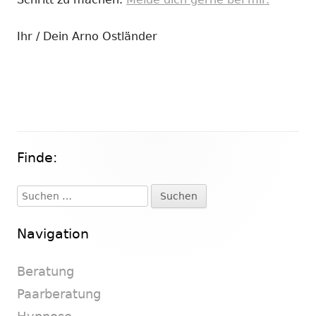
Ihr / Dein Arno Ostländer
Finde:
Haupt-
Seitenleiste
Suchen
nach:
Navigation
Beratung
Paarberatung