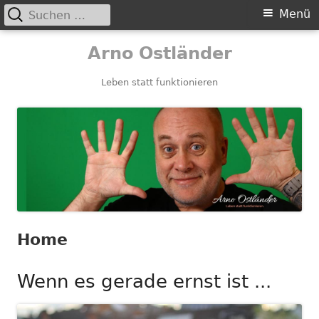
Suchen
Primäres
Menü
nach:
Menü
Springe
Arno Ostländer
zum
Inhalt
Leben statt funktionieren
Home
Wenn es gerade ernst ist ...