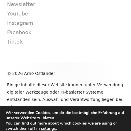
Newsletter
YouTube
Instagram
Facebook
Tiktok
Footer
© 2026 Arno Ostländer
Inhalt
Einige Inhalte dieser Website können unter Verwendung
digitaler Werkzeuge oder KI-basierter Systeme
entstanden sein. Auswahl und Verantwortung liegen bei
mir.
Wir verwenden Cookies, um dir die bestmögliche Erfahrung auf
unserer Website zu bieten.
•
Verwendet
Tiny Framework
•
Anmelden
You can find out more about which cookies we are using or
switch them off in
settings
.
Newsletter
YouTube
Instagram
Facebook
Tik