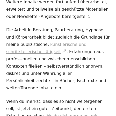
Weitere Inhalte werden fortlaufend überarbeitet,
erweitert und teilweise als geschützte Materialien
oder Newsletter-Angebote bereitgestellt.
Die Arbeit in Beratung, Paarberatung, Hypnose
und Körperarbeit bildet zugleich die Grundlage für
meine publizistische,
künstlerische und
In
schriftstellerische Tätigkeit
. Erfahrungen aus
neuem
professionellen und zwischenmenschlichen
Fenster
Kontexten fließen – selbstverständlich anonym,
öffnen
diskret und unter Wahrung aller
Persönlichkeitsrechte – in Bücher, Fachtexte und
weiterführende Inhalte ein.
Wenn du merkst, dass es so nicht weitergehen
soll, ist jetzt ein guter Zeitpunkt, den ersten
Schritt zu machen.
Melde dich gerne bei mir.