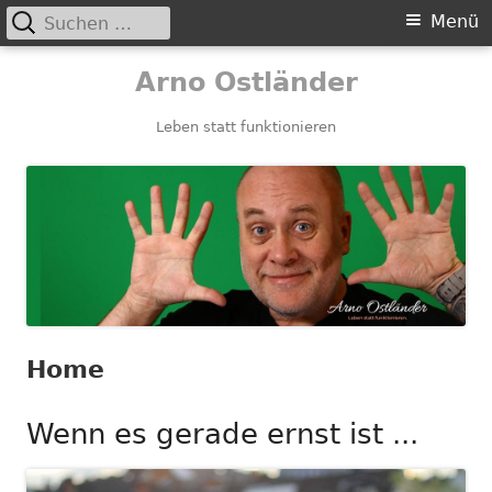
Suchen
Primäres
Menü
nach:
Menü
Springe
Arno Ostländer
zum
Inhalt
Leben statt funktionieren
Home
Wenn es gerade ernst ist ...