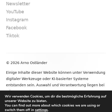
Newsletter
YouTube
Instagram
Facebook
Tiktok
Footer
© 2026 Arno Ostländer
Inhalt
Einige Inhalte dieser Website können unter Verwendung
digitaler Werkzeuge oder KI-basierter Systeme
entstanden sein. Auswahl und Verantwortung liegen bei
mir.
Wir verwenden Cookies, um dir die bestmögliche Erfahrung auf
unserer Website zu bieten.
•
Verwendet
Tiny Framework
•
Anmelden
You can find out more about which cookies we are using or
switch them off in
settings
.
Newsletter
YouTube
Instagram
Facebook
Tik