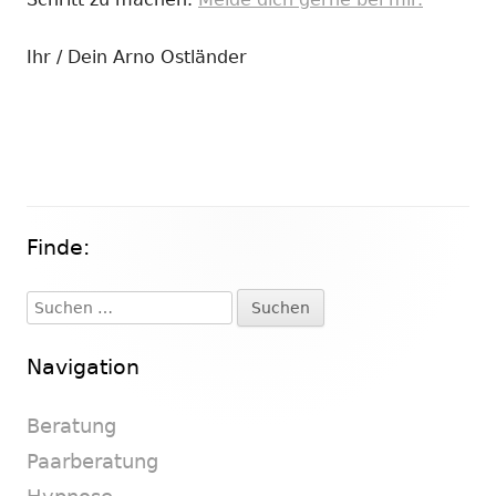
Ihr / Dein Arno Ostländer
Finde:
Haupt-
Seitenleiste
Suchen
nach:
Navigation
Beratung
Paarberatung