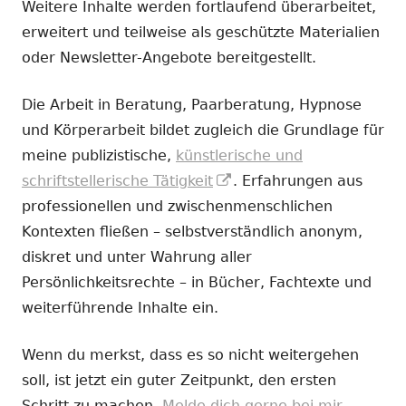
Weitere Inhalte werden fortlaufend überarbeitet,
erweitert und teilweise als geschützte Materialien
oder Newsletter-Angebote bereitgestellt.
Die Arbeit in Beratung, Paarberatung, Hypnose
und Körperarbeit bildet zugleich die Grundlage für
meine publizistische,
künstlerische und
In
schriftstellerische Tätigkeit
. Erfahrungen aus
neuem
professionellen und zwischenmenschlichen
Fenster
Kontexten fließen – selbstverständlich anonym,
öffnen
diskret und unter Wahrung aller
Persönlichkeitsrechte – in Bücher, Fachtexte und
weiterführende Inhalte ein.
Wenn du merkst, dass es so nicht weitergehen
soll, ist jetzt ein guter Zeitpunkt, den ersten
Schritt zu machen.
Melde dich gerne bei mir.