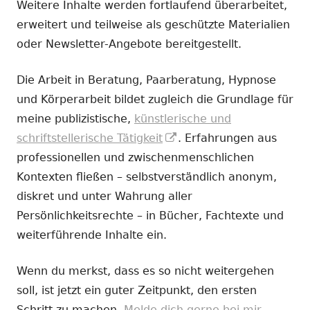
Weitere Inhalte werden fortlaufend überarbeitet,
erweitert und teilweise als geschützte Materialien
oder Newsletter-Angebote bereitgestellt.
Die Arbeit in Beratung, Paarberatung, Hypnose
und Körperarbeit bildet zugleich die Grundlage für
meine publizistische,
künstlerische und
In
schriftstellerische Tätigkeit
. Erfahrungen aus
neuem
professionellen und zwischenmenschlichen
Fenster
Kontexten fließen – selbstverständlich anonym,
öffnen
diskret und unter Wahrung aller
Persönlichkeitsrechte – in Bücher, Fachtexte und
weiterführende Inhalte ein.
Wenn du merkst, dass es so nicht weitergehen
soll, ist jetzt ein guter Zeitpunkt, den ersten
Schritt zu machen.
Melde dich gerne bei mir.