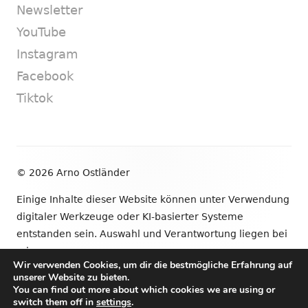
Newsletter
YouTube
Instagram
Facebook
Tiktok
Footer
© 2026 Arno Ostländer
Inhalt
Einige Inhalte dieser Website können unter Verwendung
digitaler Werkzeuge oder KI-basierter Systeme
entstanden sein. Auswahl und Verantwortung liegen bei
mir.
Wir verwenden Cookies, um dir die bestmögliche Erfahrung auf
unserer Website zu bieten.
•
Verwendet
Tiny Framework
•
Anmelden
You can find out more about which cookies we are using or
switch them off in
settings
.
Newsletter
YouTube
Instagram
Facebook
Tik