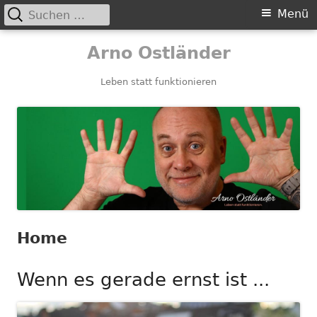
Suchen
Primäres
Menü
nach:
Menü
Springe
Arno Ostländer
zum
Inhalt
Leben statt funktionieren
Home
Wenn es gerade ernst ist ...