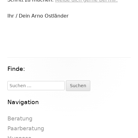
Ihr / Dein Arno Ostländer
Finde:
Haupt-
Seitenleiste
Suchen
nach:
Navigation
Beratung
Paarberatung