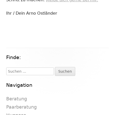
Ihr / Dein Arno Ostländer
Finde:
Haupt-
Seitenleiste
Suchen
nach:
Navigation
Beratung
Paarberatung