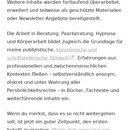
Weitere Inhalte werden fortlaufend überarbeitet,
erweitert und teilweise als geschützte Materialien
oder Newsletter-Angebote bereitgestellt.
Die Arbeit in Beratung, Paarberatung, Hypnose
und Körperarbeit bildet zugleich die Grundlage für
meine publizistische,
künstlerische und
In
schriftstellerische Tätigkeit
. Erfahrungen aus
neuem
professionellen und zwischenmenschlichen
Fenster
Kontexten fließen – selbstverständlich anonym,
öffnen
diskret und unter Wahrung aller
Persönlichkeitsrechte – in Bücher, Fachtexte und
weiterführende Inhalte ein.
Wenn du merkst, dass es so nicht weitergehen
soll, ist jetzt ein guter Zeitpunkt, den ersten
Schritt zu machen.
Melde dich gerne bei mir.