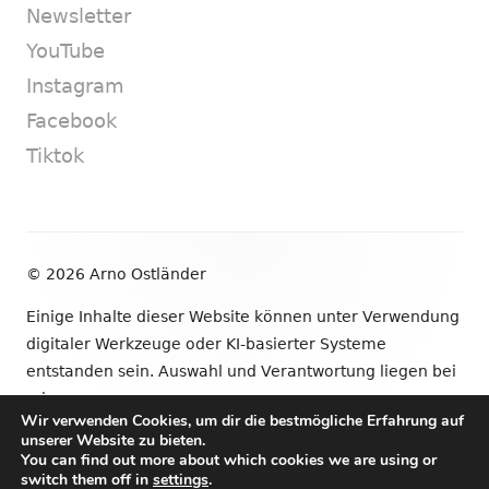
Newsletter
YouTube
Instagram
Facebook
Tiktok
Footer
© 2026 Arno Ostländer
Inhalt
Einige Inhalte dieser Website können unter Verwendung
digitaler Werkzeuge oder KI-basierter Systeme
entstanden sein. Auswahl und Verantwortung liegen bei
mir.
Wir verwenden Cookies, um dir die bestmögliche Erfahrung auf
unserer Website zu bieten.
•
Verwendet
Tiny Framework
•
Anmelden
You can find out more about which cookies we are using or
switch them off in
settings
.
Newsletter
YouTube
Instagram
Facebook
Tik