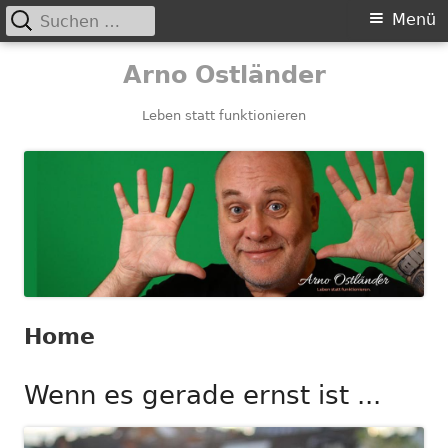
Suchen
Primäres
Menü
nach:
Menü
Springe
Arno Ostländer
zum
Inhalt
Leben statt funktionieren
Home
Wenn es gerade ernst ist ...