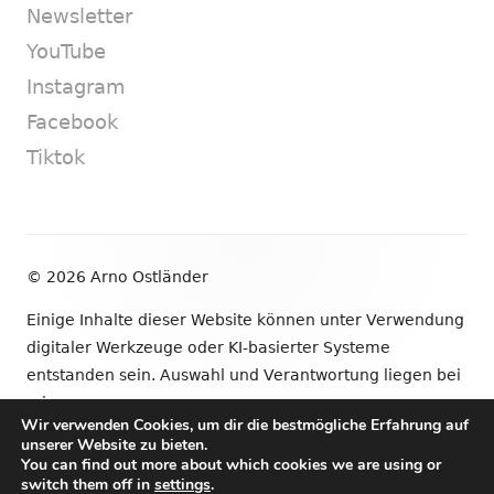
Newsletter
YouTube
Instagram
Facebook
Tiktok
Footer
© 2026 Arno Ostländer
Inhalt
Einige Inhalte dieser Website können unter Verwendung
digitaler Werkzeuge oder KI-basierter Systeme
entstanden sein. Auswahl und Verantwortung liegen bei
mir.
Wir verwenden Cookies, um dir die bestmögliche Erfahrung auf
unserer Website zu bieten.
•
Verwendet
Tiny Framework
•
Anmelden
You can find out more about which cookies we are using or
switch them off in
settings
.
Newsletter
YouTube
Instagram
Facebook
Tik