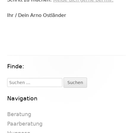
Ihr / Dein Arno Ostländer
Finde:
Haupt-
Seitenleiste
Suchen
nach:
Navigation
Beratung
Paarberatung