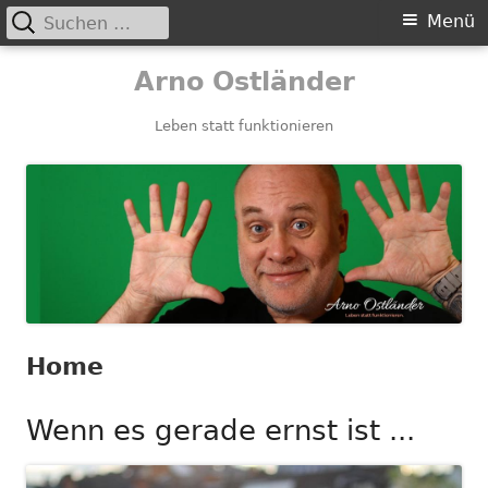
Suchen
Primäres
Menü
nach:
Menü
Springe
Arno Ostländer
zum
Inhalt
Leben statt funktionieren
Home
Wenn es gerade ernst ist ...