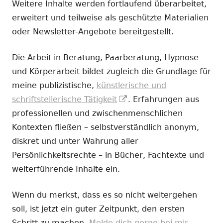
Weitere Inhalte werden fortlaufend überarbeitet,
erweitert und teilweise als geschützte Materialien
oder Newsletter-Angebote bereitgestellt.
Die Arbeit in Beratung, Paarberatung, Hypnose
und Körperarbeit bildet zugleich die Grundlage für
meine publizistische,
künstlerische und
In
schriftstellerische Tätigkeit
. Erfahrungen aus
neuem
professionellen und zwischenmenschlichen
Fenster
Kontexten fließen – selbstverständlich anonym,
öffnen
diskret und unter Wahrung aller
Persönlichkeitsrechte – in Bücher, Fachtexte und
weiterführende Inhalte ein.
Wenn du merkst, dass es so nicht weitergehen
soll, ist jetzt ein guter Zeitpunkt, den ersten
Schritt zu machen.
Melde dich gerne bei mir.