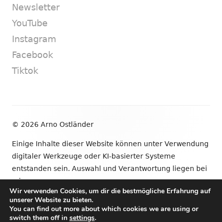
Newsletter
YouTube
Instagram
Facebook
Tiktok
Footer
© 2026 Arno Ostländer
Inhalt
Einige Inhalte dieser Website können unter Verwendung
digitaler Werkzeuge oder KI-basierter Systeme
entstanden sein. Auswahl und Verantwortung liegen bei
mir.
Wir verwenden Cookies, um dir die bestmögliche Erfahrung auf
unserer Website zu bieten.
•
Verwendet
Tiny Framework
•
Anmelden
You can find out more about which cookies we are using or
switch them off in
settings
.
Newsletter
YouTube
Instagram
Facebook
Tik