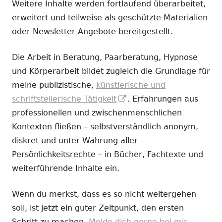
Weitere Inhalte werden fortlaufend überarbeitet,
erweitert und teilweise als geschützte Materialien
oder Newsletter-Angebote bereitgestellt.
Die Arbeit in Beratung, Paarberatung, Hypnose
und Körperarbeit bildet zugleich die Grundlage für
meine publizistische,
künstlerische und
In
schriftstellerische Tätigkeit
. Erfahrungen aus
neuem
professionellen und zwischenmenschlichen
Fenster
Kontexten fließen – selbstverständlich anonym,
öffnen
diskret und unter Wahrung aller
Persönlichkeitsrechte – in Bücher, Fachtexte und
weiterführende Inhalte ein.
Wenn du merkst, dass es so nicht weitergehen
soll, ist jetzt ein guter Zeitpunkt, den ersten
Schritt zu machen.
Melde dich gerne bei mir.