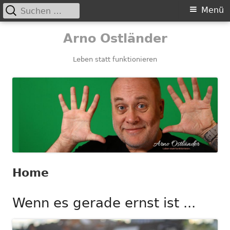
Suchen
Primäres
Menü
nach:
Menü
Springe
Arno Ostländer
zum
Inhalt
Leben statt funktionieren
Home
Wenn es gerade ernst ist ...