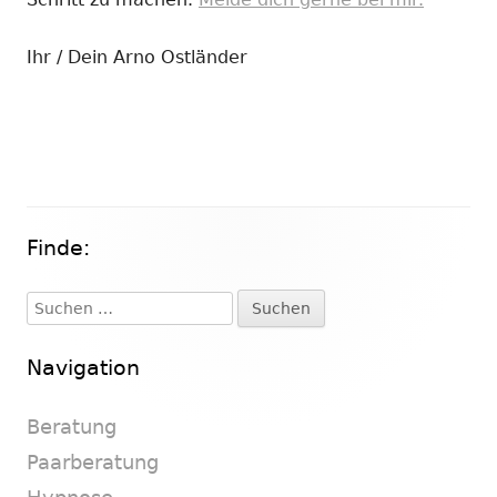
Ihr / Dein Arno Ostländer
Finde:
Haupt-
Seitenleiste
Suchen
nach:
Navigation
Beratung
Paarberatung