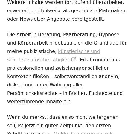
Weitere Inhalte werden fortlaufend überarbeitet,
erweitert und teilweise als geschützte Materialien
oder Newsletter-Angebote bereitgestellt.
Die Arbeit in Beratung, Paarberatung, Hypnose
und Körperarbeit bildet zugleich die Grundlage für
meine publizistische,
künstlerische und
In
schriftstellerische Tätigkeit
. Erfahrungen aus
neuem
professionellen und zwischenmenschlichen
Fenster
Kontexten fließen – selbstverständlich anonym,
öffnen
diskret und unter Wahrung aller
Persönlichkeitsrechte – in Bücher, Fachtexte und
weiterführende Inhalte ein.
Wenn du merkst, dass es so nicht weitergehen
soll, ist jetzt ein guter Zeitpunkt, den ersten
Schritt zu machen.
Melde dich gerne bei mir.