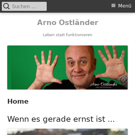
Suchen
Primäres
Menü
nach:
Menü
Springe
Arno Ostländer
zum
Inhalt
Leben statt funktionieren
Home
Wenn es gerade ernst ist ...