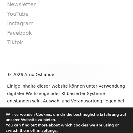
Newsletter
YouTube
Instagram
Facebook
Tiktok
Footer
© 2026 Arno Ostländer
Inhalt
Einige Inhalte dieser Website können unter Verwendung
digitaler Werkzeuge oder KI-basierter Systeme
entstanden sein. Auswahl und Verantwortung liegen bei
mir.
Wir verwenden Cookies, um dir die bestmögliche Erfahrung auf
unserer Website zu bieten.
•
Verwendet
Tiny Framework
•
Anmelden
You can find out more about which cookies we are using or
switch them off in
settings
.
Newsletter
YouTube
Instagram
Facebook
Tik