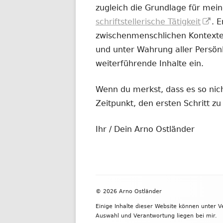
zugleich die Grundlage für mein
In
schriftstellerische Tätigkeit
. 
ne
zwischenmenschlichen Kontexten
Fe
und unter Wahrung aller Persönl
öf
weiterführende Inhalte ein.
Wenn du merkst, dass es so nicht
Zeitpunkt, den ersten Schritt 
Ihr / Dein Arno Ostländer
Footer
© 2026 Arno Ostländer
Inhalt
Einige Inhalte dieser Website können unter 
Auswahl und Verantwortung liegen bei mir.