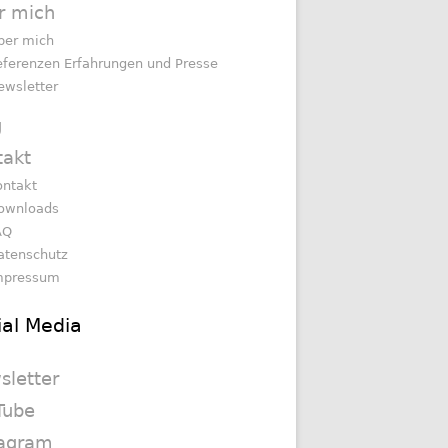
r mich
ber mich
eferenzen Erfahrungen und Presse
ewsletter
g
takt
ontakt
ownloads
AQ
atenschutz
mpressum
ial Media
sletter
Tube
tagram