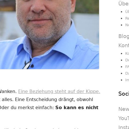
Übe
Ü
R
N
Blo
Kon
K
D
F
D
I
 Wanken.
Eine Beziehung steht auf der Kippe.
Soc
 alles. Eine Entscheidung drängt, obwohl
 Oder du merkst einfach:
So kann es nicht
New
You
Ins