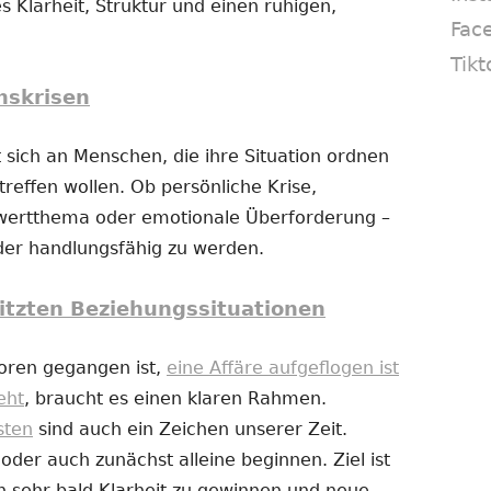
s Klarheit, Struktur und einen ruhigen,
Fac
Tikt
nskrisen
 sich an Menschen, die ihre Situation ordnen
reffen wollen. Ob persönliche Krise,
twertthema oder emotionale Überforderung –
eder handlungsfähig zu werden.
itzten Beziehungssituationen
loren gegangen ist,
eine Affäre aufgeflogen ist
eht
, braucht es einen klaren Rahmen.
sten
sind auch ein Zeichen unserer Zeit.
er auch zunächst alleine beginnen. Ziel ist
n sehr bald Klarheit zu gewinnen und neue