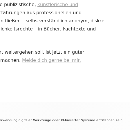
e publizistische,
künstlerische und
Erfahrungen aus professionellen und
uem
 fließen – selbstverständlich anonym, diskret
nster
ichkeitsrechte – in Bücher, Fachtexte und
fnen
 weitergehen soll, ist jetzt ein guter
zu machen.
Melde dich gerne bei mir.
Verwendung digitaler Werkzeuge oder KI-basierter Systeme entstanden sein.