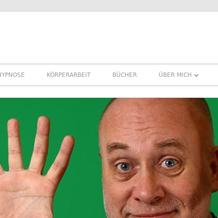
HYPNOSE
KÖRPERARBEIT
BÜCHER
ÜBER MICH
ÜBER MICH
REFERENZEN ERFA
PRESSE
NEWSLETTER