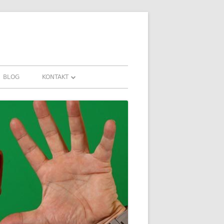
BLOG
KONTAKT
KONTAKT
HRUNGEN UND
DOWNLOADS
FAQ
DATENSCHUTZ
IMPRESSUM