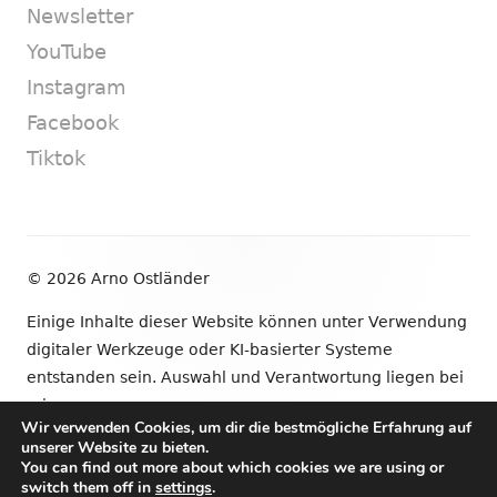
Newsletter
YouTube
Instagram
Facebook
Tiktok
Footer
© 2026 Arno Ostländer
Inhalt
Einige Inhalte dieser Website können unter Verwendung
digitaler Werkzeuge oder KI-basierter Systeme
entstanden sein. Auswahl und Verantwortung liegen bei
mir.
Wir verwenden Cookies, um dir die bestmögliche Erfahrung auf
unserer Website zu bieten.
•
Verwendet
Tiny Framework
•
Anmelden
You can find out more about which cookies we are using or
switch them off in
settings
.
Newsletter
YouTube
Instagram
Facebook
Tik