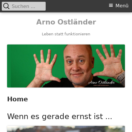
Suchen
Primäres
Menü
nach:
Menü
Springe
Arno Ostländer
zum
Inhalt
Leben statt funktionieren
Home
Wenn es gerade ernst ist ...