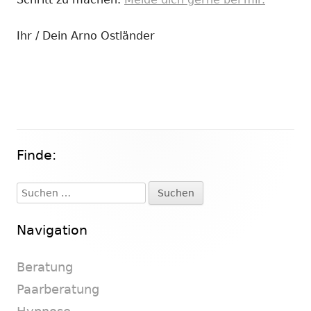
Ihr / Dein Arno Ostländer
Finde:
Haupt-
Seitenleiste
Suchen
nach:
Navigation
Beratung
Paarberatung