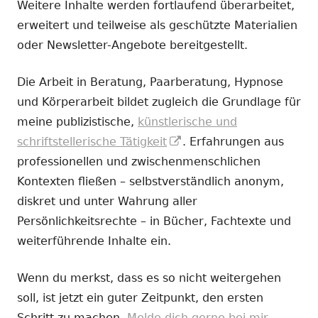
Weitere Inhalte werden fortlaufend überarbeitet,
erweitert und teilweise als geschützte Materialien
oder Newsletter-Angebote bereitgestellt.
Die Arbeit in Beratung, Paarberatung, Hypnose
und Körperarbeit bildet zugleich die Grundlage für
meine publizistische,
künstlerische und
In
schriftstellerische Tätigkeit
. Erfahrungen aus
neuem
professionellen und zwischenmenschlichen
Fenster
Kontexten fließen – selbstverständlich anonym,
öffnen
diskret und unter Wahrung aller
Persönlichkeitsrechte – in Bücher, Fachtexte und
weiterführende Inhalte ein.
Wenn du merkst, dass es so nicht weitergehen
soll, ist jetzt ein guter Zeitpunkt, den ersten
Schritt zu machen.
Melde dich gerne bei mir.