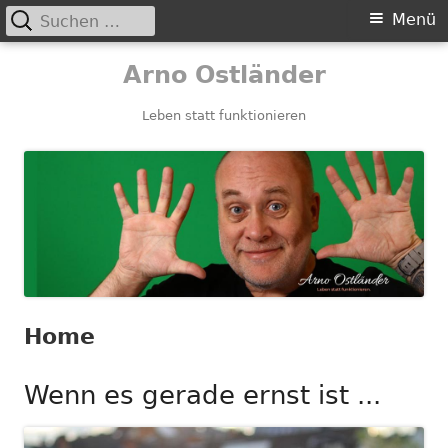
Suchen
Primäres
Menü
nach:
Menü
Springe
Arno Ostländer
zum
Inhalt
Leben statt funktionieren
Home
Wenn es gerade ernst ist ...