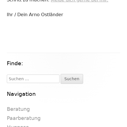
Ihr / Dein Arno Ostländer
Finde:
Haupt-
Seitenleiste
Suchen
nach:
Navigation
Beratung
Paarberatung