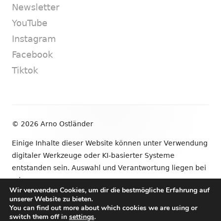
Newsletter
YouTube
Instagram
Facebook
Tiktok
Footer
© 2026 Arno Ostländer
Inhalt
Einige Inhalte dieser Website können unter Verwendung
digitaler Werkzeuge oder KI-basierter Systeme
entstanden sein. Auswahl und Verantwortung liegen bei
mir.
Wir verwenden Cookies, um dir die bestmögliche Erfahrung auf
unserer Website zu bieten.
•
Verwendet
Tiny Framework
•
Anmelden
You can find out more about which cookies we are using or
switch them off in
settings
.
Newsletter
YouTube
Instagram
Facebook
Tik