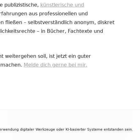
e publizistische,
künstlerische und
Erfahrungen aus professionellen und
uem
 fließen – selbstverständlich anonym, diskret
nster
ichkeitsrechte – in Bücher, Fachtexte und
fnen
 weitergehen soll, ist jetzt ein guter
zu machen.
Melde dich gerne bei mir.
Verwendung digitaler Werkzeuge oder KI-basierter Systeme entstanden sein.