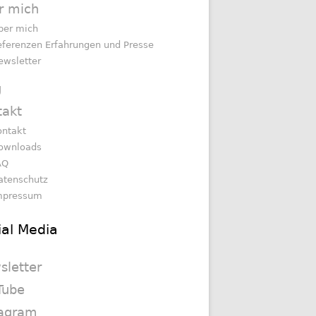
r mich
ber mich
eferenzen Erfahrungen und Presse
ewsletter
g
takt
ontakt
ownloads
AQ
atenschutz
mpressum
ial Media
sletter
Tube
tagram