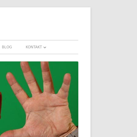
BLOG
KONTAKT
KONTAKT
HRUNGEN UND
DOWNLOADS
FAQ
DATENSCHUTZ
IMPRESSUM