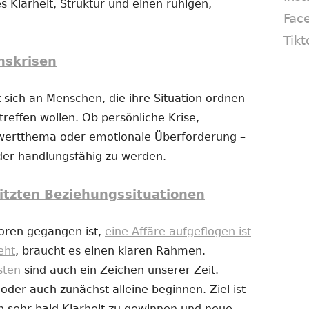
s Klarheit, Struktur und einen ruhigen,
Fac
Tikt
nskrisen
 sich an Menschen, die ihre Situation ordnen
reffen wollen. Ob persönliche Krise,
twertthema oder emotionale Überforderung –
eder handlungsfähig zu werden.
itzten Beziehungssituationen
loren gegangen ist,
eine Affäre aufgeflogen ist
eht
, braucht es einen klaren Rahmen.
sten
sind auch ein Zeichen unserer Zeit.
er auch zunächst alleine beginnen. Ziel ist
n sehr bald Klarheit zu gewinnen und neue