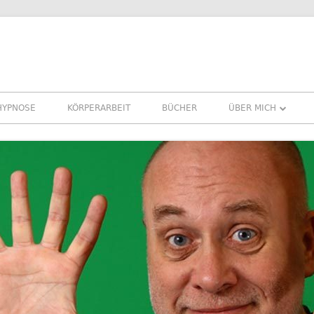
HYPNOSE
KÖRPERARBEIT
BÜCHER
ÜBER MICH
ÜBER MICH
REFERENZEN ERFA
PRESSE
NEWSLETTER