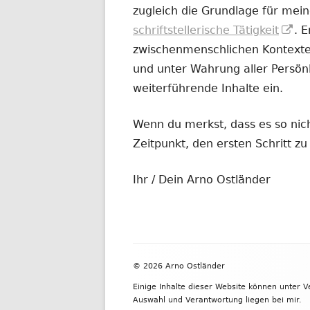
zugleich die Grundlage für mein
In
schriftstellerische Tätigkeit
. 
ne
zwischenmenschlichen Kontexten
Fe
und unter Wahrung aller Persönl
öf
weiterführende Inhalte ein.
Wenn du merkst, dass es so nicht
Zeitpunkt, den ersten Schritt 
Ihr / Dein Arno Ostländer
Footer
© 2026 Arno Ostländer
Inhalt
Einige Inhalte dieser Website können unter 
Auswahl und Verantwortung liegen bei mir.