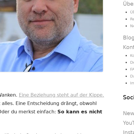
Übe
Ü
R
N
Blo
Kon
K
D
F
D
I
 Wanken.
Eine Beziehung steht auf der Kippe.
Soc
 alles. Eine Entscheidung drängt, obwohl
 Oder du merkst einfach:
So kann es nicht
New
You
Ins