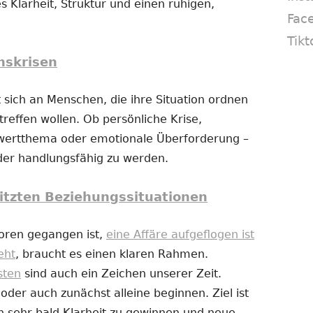
s Klarheit, Struktur und einen ruhigen,
Fac
Tikt
nskrisen
 sich an Menschen, die ihre Situation ordnen
reffen wollen. Ob persönliche Krise,
twertthema oder emotionale Überforderung –
eder handlungsfähig zu werden.
itzten Beziehungssituationen
loren gegangen ist,
eine Affäre aufgeflogen ist
eht
, braucht es einen klaren Rahmen.
sten
sind auch ein Zeichen unserer Zeit.
er auch zunächst alleine beginnen. Ziel ist
n sehr bald Klarheit zu gewinnen und neue