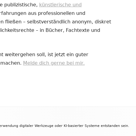
e publizistische,
künstlerische und
Erfahrungen aus professionellen und
uem
 fließen – selbstverständlich anonym, diskret
nster
ichkeitsrechte – in Bücher, Fachtexte und
fnen
 weitergehen soll, ist jetzt ein guter
zu machen.
Melde dich gerne bei mir.
Verwendung digitaler Werkzeuge oder KI-basierter Systeme entstanden sein.