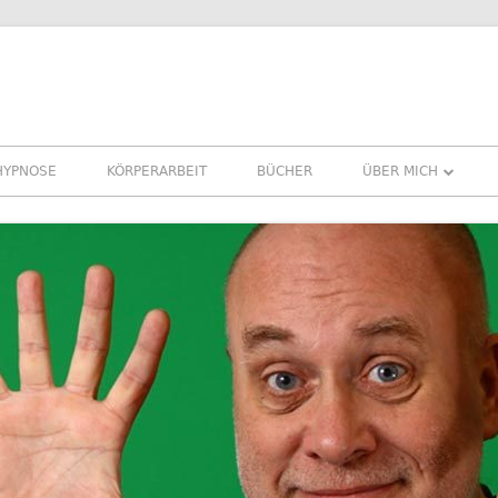
HYPNOSE
KÖRPERARBEIT
BÜCHER
ÜBER MICH
ÜBER MICH
REFERENZEN ERFA
PRESSE
NEWSLETTER