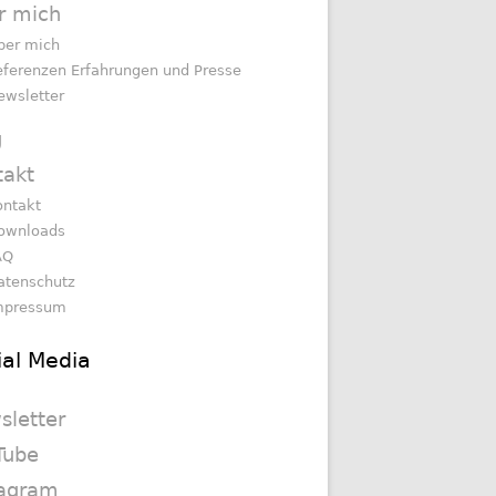
r mich
ber mich
eferenzen Erfahrungen und Presse
ewsletter
g
takt
ontakt
ownloads
AQ
atenschutz
mpressum
ial Media
sletter
Tube
tagram