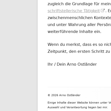
zugleich die Grundlage für mein
In
schriftstellerische Tätigkeit
. 
ne
zwischenmenschlichen Kontexten
Fe
und unter Wahrung aller Persönl
öf
weiterführende Inhalte ein.
Wenn du merkst, dass es so nicht
Zeitpunkt, den ersten Schritt 
Ihr / Dein Arno Ostländer
Footer
© 2026 Arno Ostländer
Inhalt
Einige Inhalte dieser Website können unter 
Auswahl und Verantwortung liegen bei mir.