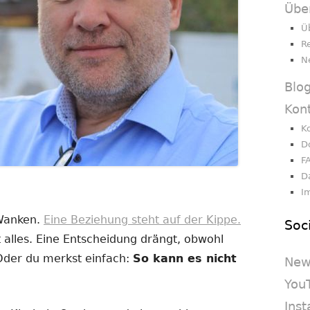
Übe
Ü
R
N
Blo
Kon
K
D
F
D
I
 Wanken.
Eine Beziehung steht auf der Kippe.
Soc
 alles. Eine Entscheidung drängt, obwohl
 Oder du merkst einfach:
So kann es nicht
New
You
Ins