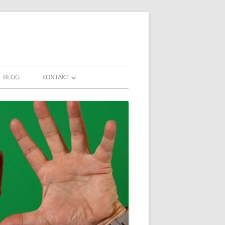
BLOG
KONTAKT
KONTAKT
HRUNGEN UND
DOWNLOADS
FAQ
DATENSCHUTZ
IMPRESSUM