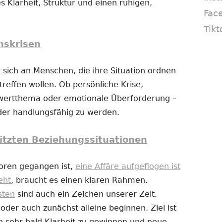
s Klarheit, Struktur und einen ruhigen,
Fac
Tikt
nskrisen
 sich an Menschen, die ihre Situation ordnen
reffen wollen. Ob persönliche Krise,
twertthema oder emotionale Überforderung –
eder handlungsfähig zu werden.
itzten Beziehungssituationen
loren gegangen ist,
eine Affäre aufgeflogen ist
eht
, braucht es einen klaren Rahmen.
sten
sind auch ein Zeichen unserer Zeit.
er auch zunächst alleine beginnen. Ziel ist
n sehr bald Klarheit zu gewinnen und neue