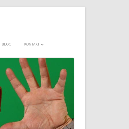
BLOG
KONTAKT
KONTAKT
HRUNGEN UND
DOWNLOADS
FAQ
DATENSCHUTZ
IMPRESSUM