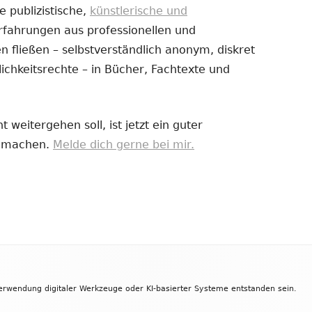
e publizistische,
künstlerische und
Erfahrungen aus professionellen und
uem
 fließen – selbstverständlich anonym, diskret
nster
ichkeitsrechte – in Bücher, Fachtexte und
fnen
 weitergehen soll, ist jetzt ein guter
zu machen.
Melde dich gerne bei mir.
Verwendung digitaler Werkzeuge oder KI-basierter Systeme entstanden sein.