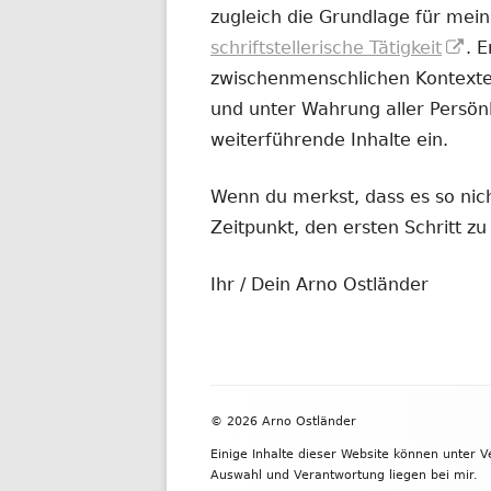
zugleich die Grundlage für mein
In
schriftstellerische Tätigkeit
. 
ne
zwischenmenschlichen Kontexten
Fe
und unter Wahrung aller Persönl
öf
weiterführende Inhalte ein.
Wenn du merkst, dass es so nicht
Zeitpunkt, den ersten Schritt 
Ihr / Dein Arno Ostländer
Footer
© 2026 Arno Ostländer
Inhalt
Einige Inhalte dieser Website können unter 
Auswahl und Verantwortung liegen bei mir.