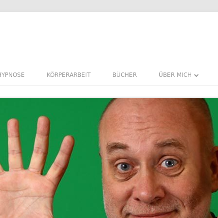
HYPNOSE
KÖRPERARBEIT
BÜCHER
ÜBER MICH
ÜBER MICH
REFERENZEN ERFA
PRESSE
NEWSLETTER