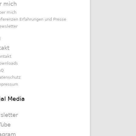
r mich
ber mich
eferenzen Erfahrungen und Presse
ewsletter
g
takt
ontakt
ownloads
AQ
atenschutz
mpressum
ial Media
sletter
Tube
tagram