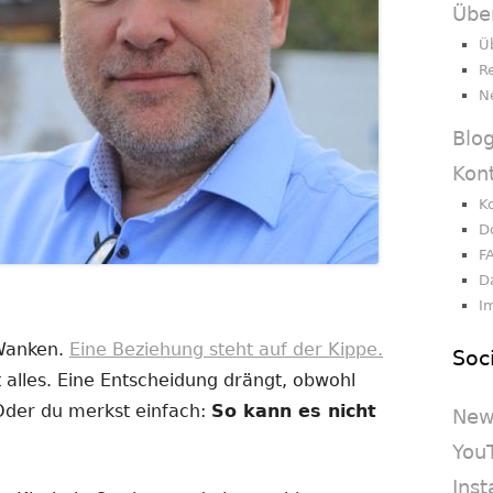
Übe
Ü
R
N
Blo
Kon
K
D
F
D
I
 Wanken.
Eine Beziehung steht auf der Kippe.
Soc
 alles. Eine Entscheidung drängt, obwohl
 Oder du merkst einfach:
So kann es nicht
New
You
Ins