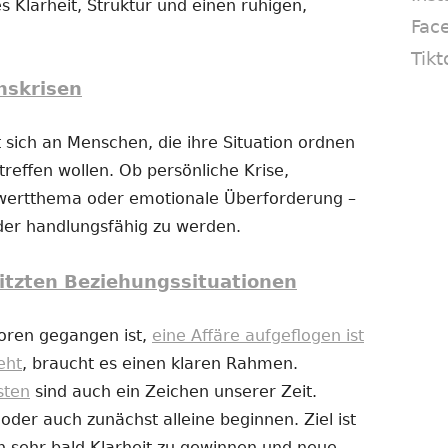
s Klarheit, Struktur und einen ruhigen,
Fac
Tikt
nskrisen
 sich an Menschen, die ihre Situation ordnen
reffen wollen. Ob persönliche Krise,
twertthema oder emotionale Überforderung –
eder handlungsfähig zu werden.
itzten Beziehungssituationen
loren gegangen ist,
eine Affäre aufgeflogen ist
eht
, braucht es einen klaren Rahmen.
sten
sind auch ein Zeichen unserer Zeit.
er auch zunächst alleine beginnen. Ziel ist
n sehr bald Klarheit zu gewinnen und neue