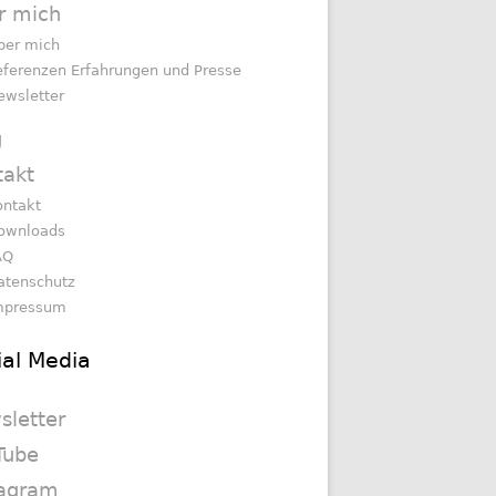
r mich
ber mich
eferenzen Erfahrungen und Presse
ewsletter
g
takt
ontakt
ownloads
AQ
atenschutz
mpressum
ial Media
sletter
Tube
tagram