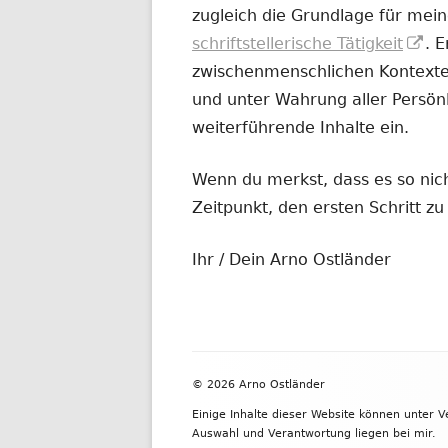
zugleich die Grundlage für mein
In
schriftstellerische Tätigkeit
. 
ne
zwischenmenschlichen Kontexten
Fe
und unter Wahrung aller Persönl
öf
weiterführende Inhalte ein.
Wenn du merkst, dass es so nicht
Zeitpunkt, den ersten Schritt 
Ihr / Dein Arno Ostländer
Footer
© 2026 Arno Ostländer
Inhalt
Einige Inhalte dieser Website können unter 
Auswahl und Verantwortung liegen bei mir.