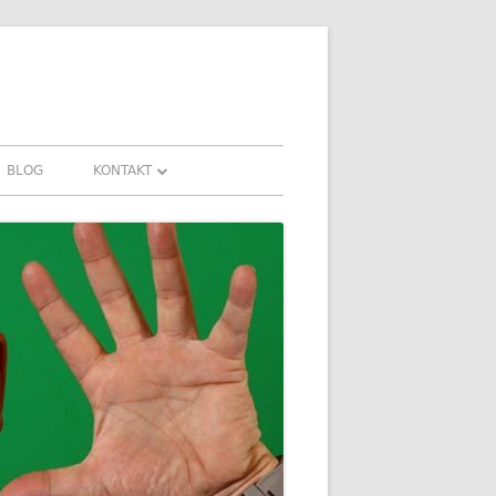
BLOG
KONTAKT
KONTAKT
HRUNGEN UND
DOWNLOADS
FAQ
DATENSCHUTZ
IMPRESSUM