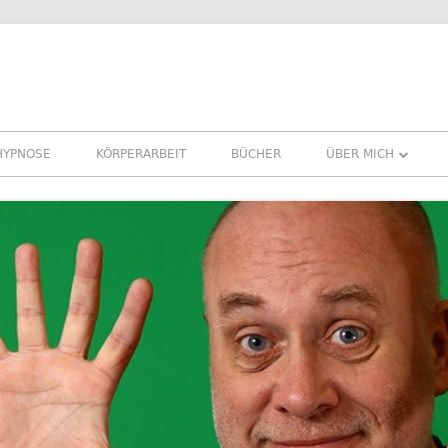
HYPNOSE
KÖRPERARBEIT
BÜCHER
ÜBER MICH
ÜBER MICH
REFERENZEN ERFA
PRESSE
NEWSLETTER