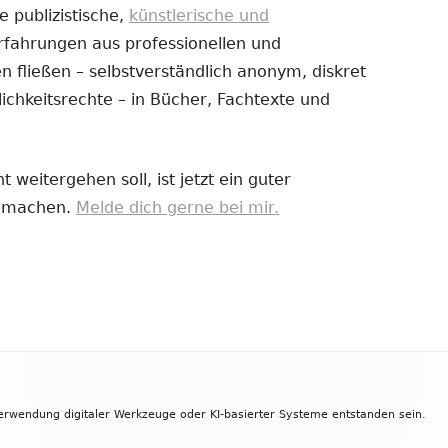
e publizistische,
künstlerische und
Erfahrungen aus professionellen und
uem
 fließen – selbstverständlich anonym, diskret
nster
ichkeitsrechte – in Bücher, Fachtexte und
fnen
 weitergehen soll, ist jetzt ein guter
zu machen.
Melde dich gerne bei mir.
Verwendung digitaler Werkzeuge oder KI-basierter Systeme entstanden sein.