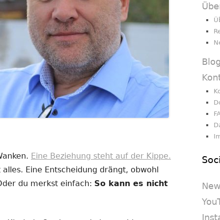
Übe
Ü
R
N
Blo
Kon
K
D
F
D
I
 Wanken.
Eine Beziehung steht auf der Kippe.
Soc
 alles. Eine Entscheidung drängt, obwohl
 Oder du merkst einfach:
So kann es nicht
New
You
Ins