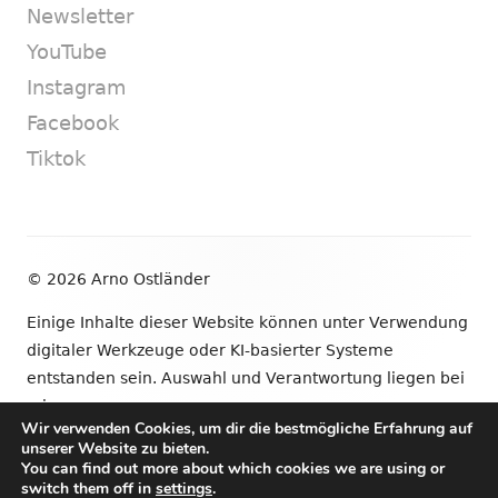
Newsletter
YouTube
Instagram
Facebook
Tiktok
Footer
© 2026 Arno Ostländer
Inhalt
Einige Inhalte dieser Website können unter Verwendung
digitaler Werkzeuge oder KI-basierter Systeme
entstanden sein. Auswahl und Verantwortung liegen bei
mir.
Wir verwenden Cookies, um dir die bestmögliche Erfahrung auf
unserer Website zu bieten.
•
Verwendet
Tiny Framework
•
Anmelden
You can find out more about which cookies we are using or
switch them off in
settings
.
Newsletter
YouTube
Instagram
Facebook
Tik