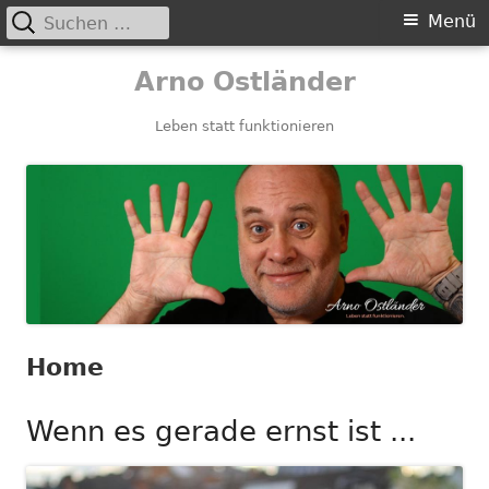
Suchen
Primäres
Menü
nach:
Menü
Springe
Arno Ostländer
zum
Inhalt
Leben statt funktionieren
Home
Wenn es gerade ernst ist ...