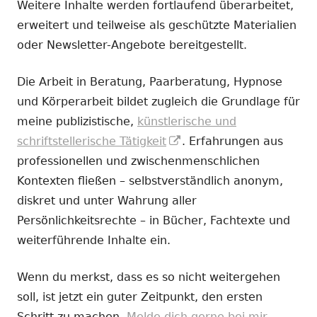
Weitere Inhalte werden fortlaufend überarbeitet,
erweitert und teilweise als geschützte Materialien
oder Newsletter-Angebote bereitgestellt.
Die Arbeit in Beratung, Paarberatung, Hypnose
und Körperarbeit bildet zugleich die Grundlage für
meine publizistische,
künstlerische und
In
schriftstellerische Tätigkeit
. Erfahrungen aus
neuem
professionellen und zwischenmenschlichen
Fenster
Kontexten fließen – selbstverständlich anonym,
öffnen
diskret und unter Wahrung aller
Persönlichkeitsrechte – in Bücher, Fachtexte und
weiterführende Inhalte ein.
Wenn du merkst, dass es so nicht weitergehen
soll, ist jetzt ein guter Zeitpunkt, den ersten
Schritt zu machen.
Melde dich gerne bei mir.