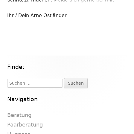
Ihr / Dein Arno Ostländer
Finde:
Haupt-
Seitenleiste
Suchen
nach:
Navigation
Beratung
Paarberatung