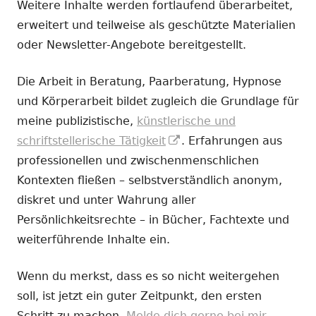
Weitere Inhalte werden fortlaufend überarbeitet,
erweitert und teilweise als geschützte Materialien
oder Newsletter-Angebote bereitgestellt.
Die Arbeit in Beratung, Paarberatung, Hypnose
und Körperarbeit bildet zugleich die Grundlage für
meine publizistische,
künstlerische und
In
schriftstellerische Tätigkeit
. Erfahrungen aus
neuem
professionellen und zwischenmenschlichen
Fenster
Kontexten fließen – selbstverständlich anonym,
öffnen
diskret und unter Wahrung aller
Persönlichkeitsrechte – in Bücher, Fachtexte und
weiterführende Inhalte ein.
Wenn du merkst, dass es so nicht weitergehen
soll, ist jetzt ein guter Zeitpunkt, den ersten
Schritt zu machen.
Melde dich gerne bei mir.