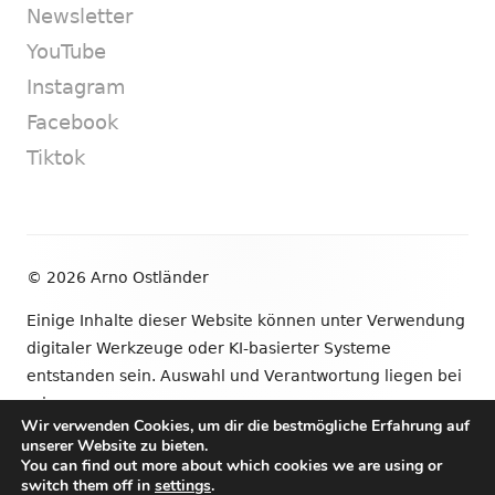
Newsletter
YouTube
Instagram
Facebook
Tiktok
Footer
© 2026 Arno Ostländer
Inhalt
Einige Inhalte dieser Website können unter Verwendung
digitaler Werkzeuge oder KI-basierter Systeme
entstanden sein. Auswahl und Verantwortung liegen bei
mir.
Wir verwenden Cookies, um dir die bestmögliche Erfahrung auf
unserer Website zu bieten.
•
Verwendet
Tiny Framework
•
Anmelden
You can find out more about which cookies we are using or
switch them off in
settings
.
Newsletter
YouTube
Instagram
Facebook
Tik