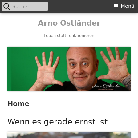
Suchen
Primäres
Menü
nach:
Menü
Springe
Arno Ostländer
zum
Inhalt
Leben statt funktionieren
Home
Wenn es gerade ernst ist ...