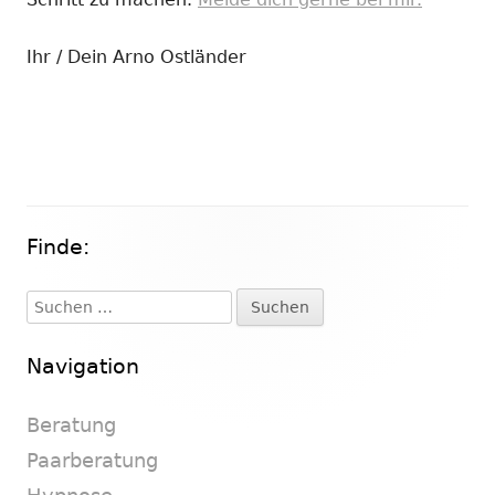
Ihr / Dein Arno Ostländer
Finde:
Haupt-
Seitenleiste
Suchen
nach:
Navigation
Beratung
Paarberatung