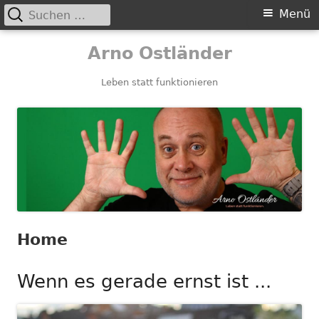
Suchen
Primäres
Menü
nach:
Menü
Springe
Arno Ostländer
zum
Inhalt
Leben statt funktionieren
Home
Wenn es gerade ernst ist ...