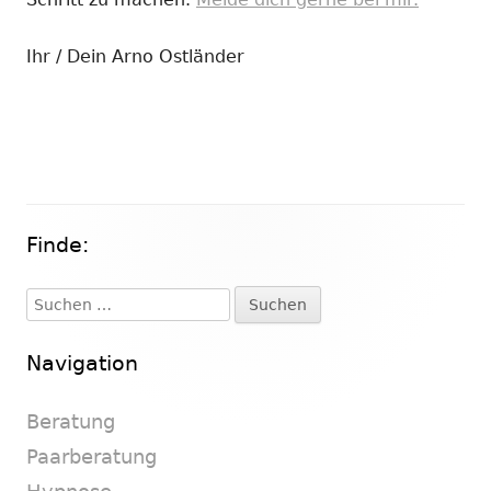
Ihr / Dein Arno Ostländer
Finde:
Haupt-
Seitenleiste
Suchen
nach:
Navigation
Beratung
Paarberatung