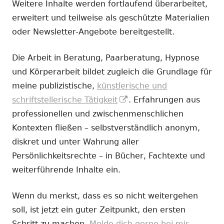
Weitere Inhalte werden fortlaufend überarbeitet,
erweitert und teilweise als geschützte Materialien
oder Newsletter-Angebote bereitgestellt.
Die Arbeit in Beratung, Paarberatung, Hypnose
und Körperarbeit bildet zugleich die Grundlage für
meine publizistische,
künstlerische und
In
schriftstellerische Tätigkeit
. Erfahrungen aus
neuem
professionellen und zwischenmenschlichen
Fenster
Kontexten fließen – selbstverständlich anonym,
öffnen
diskret und unter Wahrung aller
Persönlichkeitsrechte – in Bücher, Fachtexte und
weiterführende Inhalte ein.
Wenn du merkst, dass es so nicht weitergehen
soll, ist jetzt ein guter Zeitpunkt, den ersten
Schritt zu machen.
Melde dich gerne bei mir.