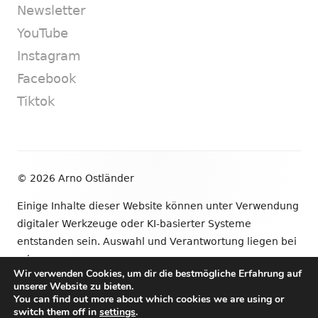
Newsletter
YouTube
Instagram
Facebook
Tiktok
Footer
© 2026 Arno Ostländer
Inhalt
Einige Inhalte dieser Website können unter Verwendung
digitaler Werkzeuge oder KI-basierter Systeme
entstanden sein. Auswahl und Verantwortung liegen bei
mir.
Wir verwenden Cookies, um dir die bestmögliche Erfahrung auf
unserer Website zu bieten.
•
Verwendet
Tiny Framework
•
Anmelden
You can find out more about which cookies we are using or
switch them off in
settings
.
Newsletter
YouTube
Instagram
Facebook
Tik