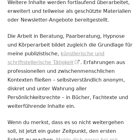
Weitere Inhalte werden fortlaufend überarbeitet,
erweitert und teilweise als geschützte Materialien
oder Newsletter-Angebote bereitgestellt.
Die Arbeit in Beratung, Paarberatung, Hypnose
und Körperarbeit bildet zugleich die Grundlage für
meine publizistische,
künstlerische und
In
schriftstellerische Tätigkeit
. Erfahrungen aus
neuem
professionellen und zwischenmenschlichen
Fenster
Kontexten fließen – selbstverständlich anonym,
öffnen
diskret und unter Wahrung aller
Persönlichkeitsrechte – in Bücher, Fachtexte und
weiterführende Inhalte ein.
Wenn du merkst, dass es so nicht weitergehen
soll, ist jetzt ein guter Zeitpunkt, den ersten
Schritt zu machen.
Melde dich gerne bei mir.