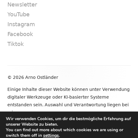
Newsletter
YouTube
Instagram
Facebook
Tiktok
Footer
© 2026 Arno Ostländer
Inhalt
Einige Inhalte dieser Website können unter Verwendung
digitaler Werkzeuge oder KI-basierter Systeme
entstanden sein. Auswahl und Verantwortung liegen bei
mir.
Wir verwenden Cookies, um dir die bestmögliche Erfahrung auf
unserer Website zu bieten.
•
Verwendet
Tiny Framework
•
Anmelden
You can find out more about which cookies we are using or
switch them off in
settings
.
Newsletter
YouTube
Instagram
Facebook
Tik