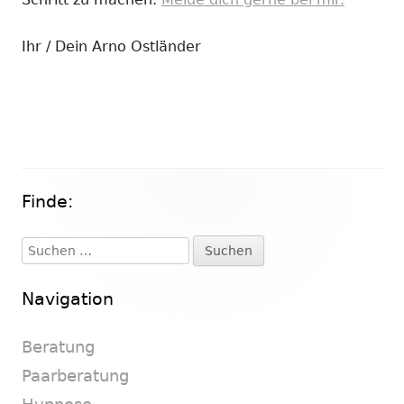
Ihr / Dein Arno Ostländer
Finde:
Haupt-
Seitenleiste
Suchen
nach:
Navigation
Beratung
Paarberatung