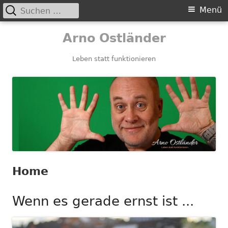
Suchen
Primäres
Menü
nach:
Menü
Springe
Arno Ostländer
zum
Inhalt
Leben statt funktionieren
Home
Wenn es gerade ernst ist ...