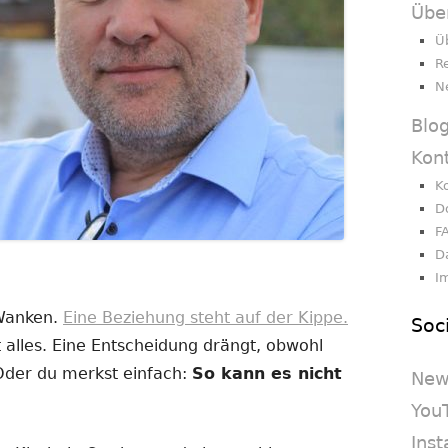
Übe
Ü
R
N
Blo
Kon
K
D
F
D
I
 Wanken.
Eine Beziehung steht auf der Kippe.
Soc
 alles. Eine Entscheidung drängt, obwohl
 Oder du merkst einfach:
So kann es nicht
New
You
Ins