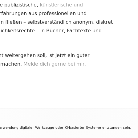
e publizistische,
künstlerische und
Erfahrungen aus professionellen und
uem
 fließen – selbstverständlich anonym, diskret
nster
ichkeitsrechte – in Bücher, Fachtexte und
fnen
 weitergehen soll, ist jetzt ein guter
zu machen.
Melde dich gerne bei mir.
Verwendung digitaler Werkzeuge oder KI-basierter Systeme entstanden sein.