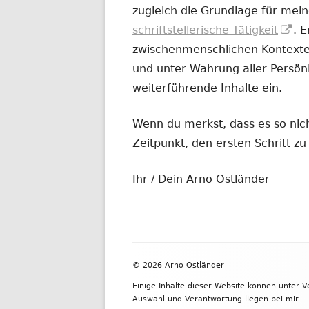
zugleich die Grundlage für mein
In
schriftstellerische Tätigkeit
. 
ne
zwischenmenschlichen Kontexten
Fe
und unter Wahrung aller Persönl
öf
weiterführende Inhalte ein.
Wenn du merkst, dass es so nicht
Zeitpunkt, den ersten Schritt 
Ihr / Dein Arno Ostländer
Footer
© 2026 Arno Ostländer
Inhalt
Einige Inhalte dieser Website können unter 
Auswahl und Verantwortung liegen bei mir.