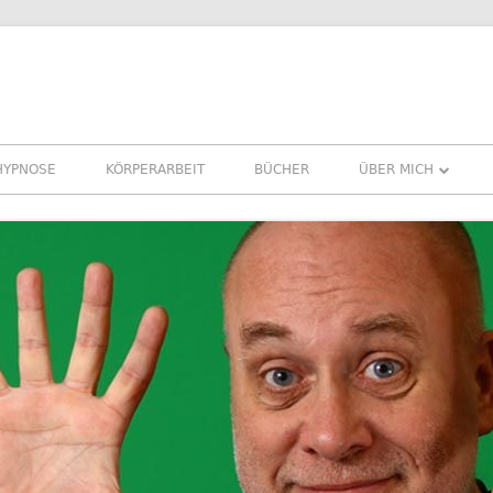
HYPNOSE
KÖRPERARBEIT
BÜCHER
ÜBER MICH
ÜBER MICH
REFERENZEN ERFA
PRESSE
NEWSLETTER