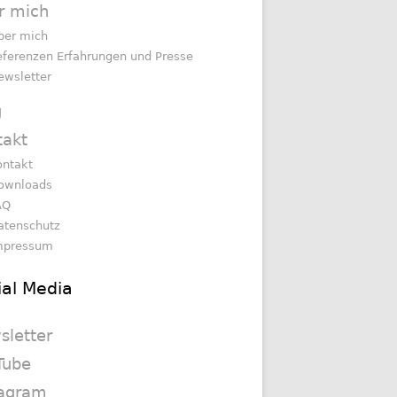
r mich
ber mich
eferenzen Erfahrungen und Presse
ewsletter
g
takt
ontakt
ownloads
AQ
atenschutz
mpressum
ial Media
sletter
Tube
tagram