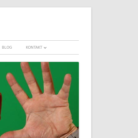
BLOG
KONTAKT
KONTAKT
HRUNGEN UND
DOWNLOADS
FAQ
DATENSCHUTZ
IMPRESSUM