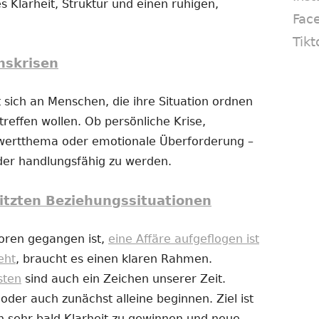
s Klarheit, Struktur und einen ruhigen,
Fac
Tikt
nskrisen
 sich an Menschen, die ihre Situation ordnen
reffen wollen. Ob persönliche Krise,
twertthema oder emotionale Überforderung –
eder handlungsfähig zu werden.
itzten Beziehungssituationen
loren gegangen ist,
eine Affäre aufgeflogen ist
eht
, braucht es einen klaren Rahmen.
sten
sind auch ein Zeichen unserer Zeit.
er auch zunächst alleine beginnen. Ziel ist
n sehr bald Klarheit zu gewinnen und neue