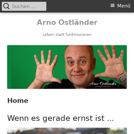
Suchen
Primäres
Menü
nach:
Menü
Springe
Arno Ostländer
zum
Inhalt
Leben statt funktionieren
Home
Wenn es gerade ernst ist ...