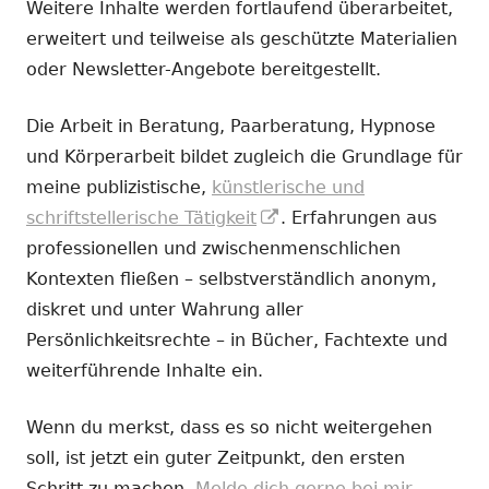
Weitere Inhalte werden fortlaufend überarbeitet,
erweitert und teilweise als geschützte Materialien
oder Newsletter-Angebote bereitgestellt.
Die Arbeit in Beratung, Paarberatung, Hypnose
und Körperarbeit bildet zugleich die Grundlage für
meine publizistische,
künstlerische und
In
schriftstellerische Tätigkeit
. Erfahrungen aus
neuem
professionellen und zwischenmenschlichen
Fenster
Kontexten fließen – selbstverständlich anonym,
öffnen
diskret und unter Wahrung aller
Persönlichkeitsrechte – in Bücher, Fachtexte und
weiterführende Inhalte ein.
Wenn du merkst, dass es so nicht weitergehen
soll, ist jetzt ein guter Zeitpunkt, den ersten
Schritt zu machen.
Melde dich gerne bei mir.