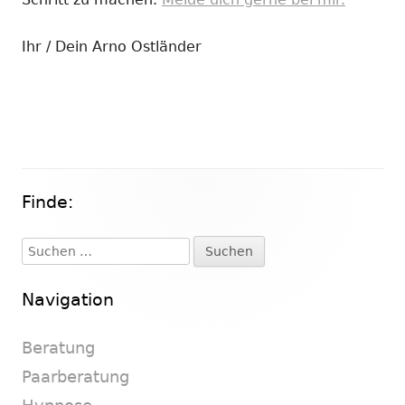
Ihr / Dein Arno Ostländer
Finde:
Haupt-
Seitenleiste
Suchen
nach:
Navigation
Beratung
Paarberatung