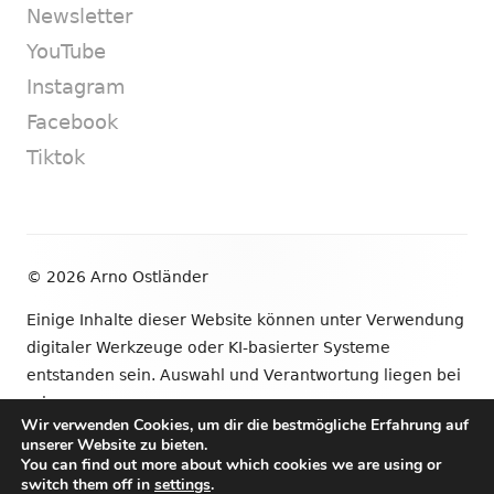
Newsletter
YouTube
Instagram
Facebook
Tiktok
Footer
© 2026 Arno Ostländer
Inhalt
Einige Inhalte dieser Website können unter Verwendung
digitaler Werkzeuge oder KI-basierter Systeme
entstanden sein. Auswahl und Verantwortung liegen bei
mir.
Wir verwenden Cookies, um dir die bestmögliche Erfahrung auf
unserer Website zu bieten.
•
Verwendet
Tiny Framework
•
Anmelden
You can find out more about which cookies we are using or
switch them off in
settings
.
Newsletter
YouTube
Instagram
Facebook
Tik