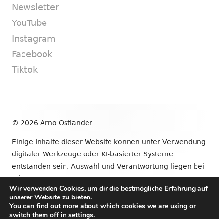
Newsletter
YouTube
Instagram
Facebook
Tiktok
Footer
© 2026 Arno Ostländer
Inhalt
Einige Inhalte dieser Website können unter Verwendung
digitaler Werkzeuge oder KI-basierter Systeme
entstanden sein. Auswahl und Verantwortung liegen bei
mir.
Wir verwenden Cookies, um dir die bestmögliche Erfahrung auf
unserer Website zu bieten.
•
Verwendet
Tiny Framework
•
Anmelden
You can find out more about which cookies we are using or
switch them off in
settings
.
Newsletter
YouTube
Instagram
Facebook
Tik