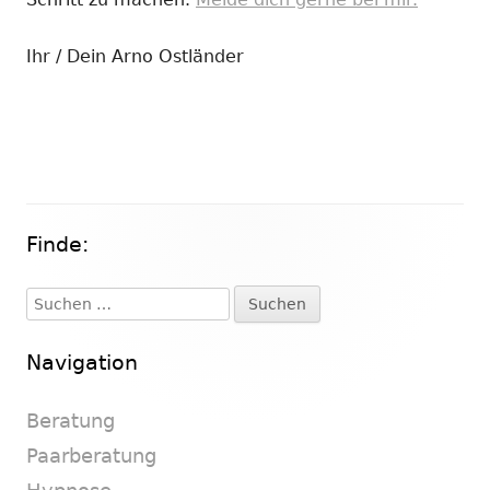
Ihr / Dein Arno Ostländer
Finde:
Haupt-
Seitenleiste
Suchen
nach:
Navigation
Beratung
Paarberatung