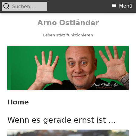
Suchen
Primäres
Menü
nach:
Menü
Springe
Arno Ostländer
zum
Inhalt
Leben statt funktionieren
Home
Wenn es gerade ernst ist ...