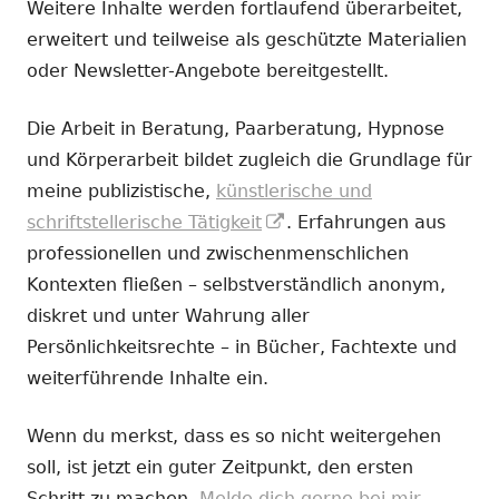
Weitere Inhalte werden fortlaufend überarbeitet,
erweitert und teilweise als geschützte Materialien
oder Newsletter-Angebote bereitgestellt.
Die Arbeit in Beratung, Paarberatung, Hypnose
und Körperarbeit bildet zugleich die Grundlage für
meine publizistische,
künstlerische und
In
schriftstellerische Tätigkeit
. Erfahrungen aus
neuem
professionellen und zwischenmenschlichen
Fenster
Kontexten fließen – selbstverständlich anonym,
öffnen
diskret und unter Wahrung aller
Persönlichkeitsrechte – in Bücher, Fachtexte und
weiterführende Inhalte ein.
Wenn du merkst, dass es so nicht weitergehen
soll, ist jetzt ein guter Zeitpunkt, den ersten
Schritt zu machen.
Melde dich gerne bei mir.