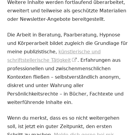
Weitere Inhalte werden fortlaufend überarbeitet,
erweitert und teilweise als geschützte Materialien
oder Newsletter-Angebote bereitgestellt.
Die Arbeit in Beratung, Paarberatung, Hypnose
und Körperarbeit bildet zugleich die Grundlage für
meine publizistische,
künstlerische und
In
schriftstellerische Tätigkeit
. Erfahrungen aus
neuem
professionellen und zwischenmenschlichen
Fenster
Kontexten fließen – selbstverständlich anonym,
öffnen
diskret und unter Wahrung aller
Persönlichkeitsrechte – in Bücher, Fachtexte und
weiterführende Inhalte ein.
Wenn du merkst, dass es so nicht weitergehen
soll, ist jetzt ein guter Zeitpunkt, den ersten
Schritt zu machen.
Melde dich gerne bei mir.