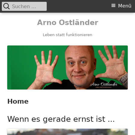
Suchen
Primäres
Menü
nach:
Menü
Springe
Arno Ostländer
zum
Inhalt
Leben statt funktionieren
Home
Wenn es gerade ernst ist ...