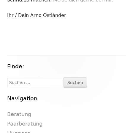
Ihr / Dein Arno Ostländer
Finde:
Haupt-
Seitenleiste
Suchen
nach:
Navigation
Beratung
Paarberatung