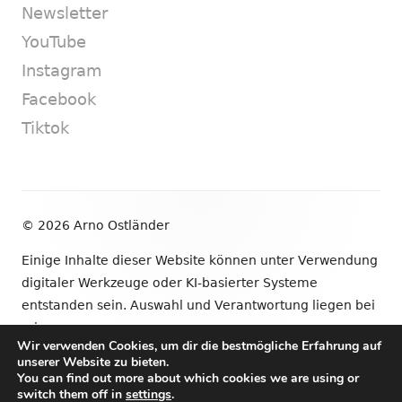
Newsletter
YouTube
Instagram
Facebook
Tiktok
Footer
© 2026 Arno Ostländer
Inhalt
Einige Inhalte dieser Website können unter Verwendung
digitaler Werkzeuge oder KI-basierter Systeme
entstanden sein. Auswahl und Verantwortung liegen bei
mir.
Wir verwenden Cookies, um dir die bestmögliche Erfahrung auf
unserer Website zu bieten.
•
Verwendet
Tiny Framework
•
Anmelden
You can find out more about which cookies we are using or
switch them off in
settings
.
Newsletter
YouTube
Instagram
Facebook
Tik