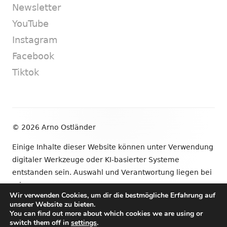
Newsletter
YouTube
Instagram
Facebook
Tiktok
Footer
© 2026 Arno Ostländer
Inhalt
Einige Inhalte dieser Website können unter Verwendung
digitaler Werkzeuge oder KI-basierter Systeme
entstanden sein. Auswahl und Verantwortung liegen bei
mir.
Wir verwenden Cookies, um dir die bestmögliche Erfahrung auf
unserer Website zu bieten.
•
Verwendet
Tiny Framework
•
Anmelden
You can find out more about which cookies we are using or
switch them off in
settings
.
Newsletter
YouTube
Instagram
Facebook
Tik