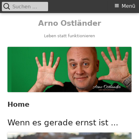
Suchen
Primäres
Menü
nach:
Menü
Springe
Arno Ostländer
zum
Inhalt
Leben statt funktionieren
Home
Wenn es gerade ernst ist ...