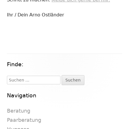
Ihr / Dein Arno Ostländer
Finde:
Haupt-
Seitenleiste
Suchen
nach:
Navigation
Beratung
Paarberatung