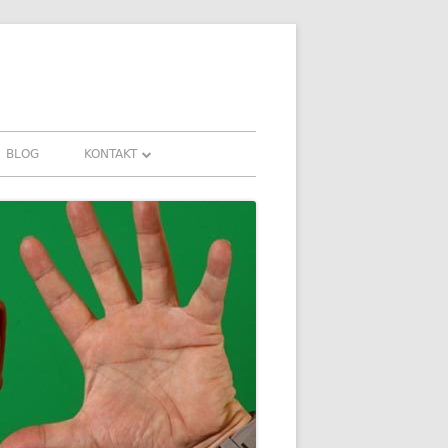
BLOG
KONTAKT
KONTAKT
HRUNGEN UND
DOWNLOADS
FAQ
DATENSCHUTZ
IMPRESSUM