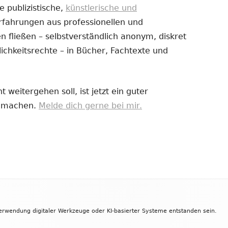
e publizistische,
künstlerische und
Erfahrungen aus professionellen und
uem
 fließen – selbstverständlich anonym, diskret
nster
ichkeitsrechte – in Bücher, Fachtexte und
fnen
 weitergehen soll, ist jetzt ein guter
zu machen.
Melde dich gerne bei mir.
Verwendung digitaler Werkzeuge oder KI-basierter Systeme entstanden sein.