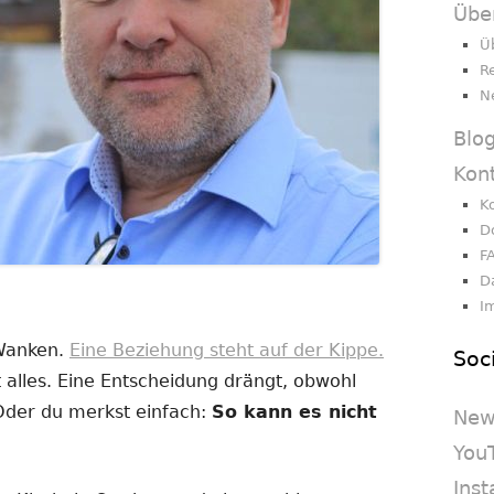
Übe
Ü
R
N
Blo
Kon
K
D
F
D
I
 Wanken.
Eine Beziehung steht auf der Kippe.
Soc
 alles. Eine Entscheidung drängt, obwohl
 Oder du merkst einfach:
So kann es nicht
New
You
Ins