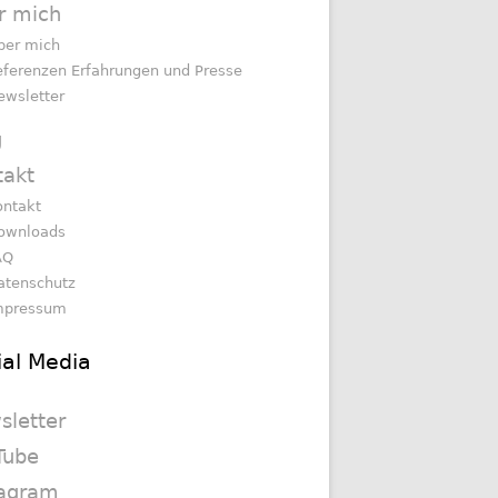
r mich
ber mich
eferenzen Erfahrungen und Presse
ewsletter
g
takt
ontakt
ownloads
AQ
atenschutz
mpressum
ial Media
sletter
Tube
tagram