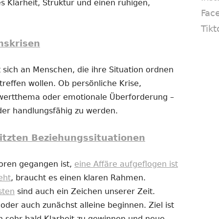
s Klarheit, Struktur und einen ruhigen,
Fac
Tikt
nskrisen
 sich an Menschen, die ihre Situation ordnen
reffen wollen. Ob persönliche Krise,
twertthema oder emotionale Überforderung –
eder handlungsfähig zu werden.
itzten Beziehungssituationen
loren gegangen ist,
eine Affäre aufgeflogen ist
eht
, braucht es einen klaren Rahmen.
sten
sind auch ein Zeichen unserer Zeit.
er auch zunächst alleine beginnen. Ziel ist
n sehr bald Klarheit zu gewinnen und neue