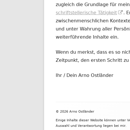
zugleich die Grundlage für mein
In
schriftstellerische Tätigkeit
. 
ne
zwischenmenschlichen Kontexten
Fe
und unter Wahrung aller Persönl
öf
weiterführende Inhalte ein.
Wenn du merkst, dass es so nicht
Zeitpunkt, den ersten Schritt 
Ihr / Dein Arno Ostländer
Footer
© 2026 Arno Ostländer
Inhalt
Einige Inhalte dieser Website können unter 
Auswahl und Verantwortung liegen bei mir.