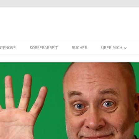
HYPNOSE
KÖRPERARBEIT
BÜCHER
ÜBER MICH
ÜBER MICH
REFERENZEN ERFA
PRESSE
NEWSLETTER