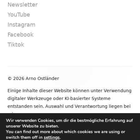
Newsletter
YouTube
Instagram
Facebook
Tiktok
Footer
© 2026 Arno Ostländer
Inhalt
Einige Inhalte dieser Website können unter Verwendung
digitaler Werkzeuge oder KI-basierter Systeme
entstanden sein. Auswahl und Verantwortung liegen bei
mir.
Wir verwenden Cookies, um dir die bestmögliche Erfahrung auf
unserer Website zu bieten.
•
Verwendet
Tiny Framework
•
Anmelden
You can find out more about which cookies we are using or
switch them off in
settings
.
Newsletter
YouTube
Instagram
Facebook
Tik