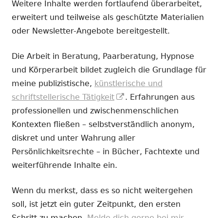
Weitere Inhalte werden fortlaufend überarbeitet,
erweitert und teilweise als geschützte Materialien
oder Newsletter-Angebote bereitgestellt.
Die Arbeit in Beratung, Paarberatung, Hypnose
und Körperarbeit bildet zugleich die Grundlage für
meine publizistische,
künstlerische und
In
schriftstellerische Tätigkeit
. Erfahrungen aus
neuem
professionellen und zwischenmenschlichen
Fenster
Kontexten fließen – selbstverständlich anonym,
öffnen
diskret und unter Wahrung aller
Persönlichkeitsrechte – in Bücher, Fachtexte und
weiterführende Inhalte ein.
Wenn du merkst, dass es so nicht weitergehen
soll, ist jetzt ein guter Zeitpunkt, den ersten
Schritt zu machen.
Melde dich gerne bei mir.