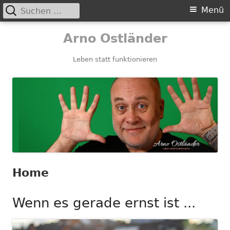
Suchen
Primäres
Menü
nach:
Menü
Springe
Arno Ostländer
zum
Inhalt
Leben statt funktionieren
Home
Wenn es gerade ernst ist ...