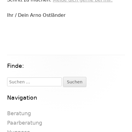
Ihr / Dein Arno Ostländer
Finde:
Haupt-
Seitenleiste
Suchen
nach:
Navigation
Beratung
Paarberatung