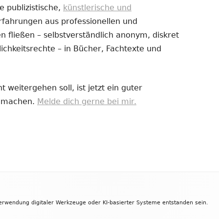
e publizistische,
künstlerische und
Erfahrungen aus professionellen und
uem
 fließen – selbstverständlich anonym, diskret
nster
ichkeitsrechte – in Bücher, Fachtexte und
fnen
 weitergehen soll, ist jetzt ein guter
zu machen.
Melde dich gerne bei mir.
Verwendung digitaler Werkzeuge oder KI-basierter Systeme entstanden sein.