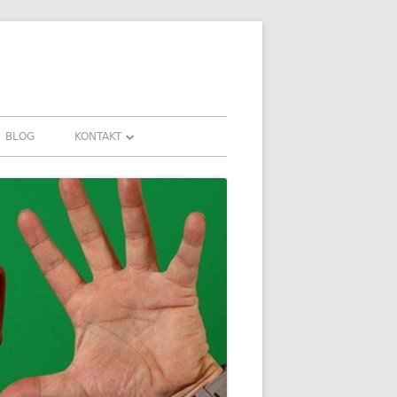
BLOG
KONTAKT
KONTAKT
HRUNGEN UND
DOWNLOADS
FAQ
DATENSCHUTZ
IMPRESSUM