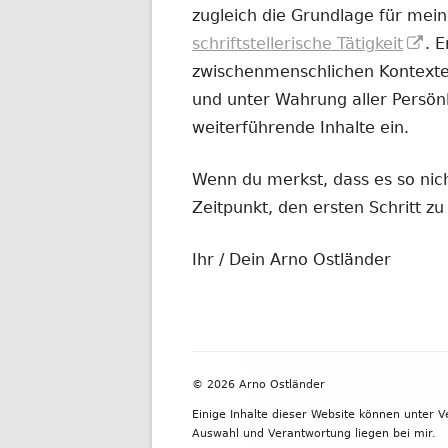
zugleich die Grundlage für mein
In
schriftstellerische Tätigkeit
. 
ne
zwischenmenschlichen Kontexten
Fe
und unter Wahrung aller Persönl
öf
weiterführende Inhalte ein.
Wenn du merkst, dass es so nicht
Zeitpunkt, den ersten Schritt 
Ihr / Dein Arno Ostländer
Footer
© 2026 Arno Ostländer
Inhalt
Einige Inhalte dieser Website können unter 
Auswahl und Verantwortung liegen bei mir.