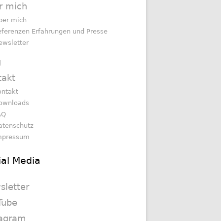
r mich
ber mich
eferenzen Erfahrungen und Presse
ewsletter
g
takt
ontakt
ownloads
AQ
atenschutz
mpressum
ial Media
sletter
Tube
tagram