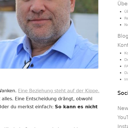
Übe
Ü
R
N
Blo
Kon
K
D
F
D
I
 Wanken.
Eine Beziehung steht auf der Kippe.
Soc
 alles. Eine Entscheidung drängt, obwohl
 Oder du merkst einfach:
So kann es nicht
New
You
Ins