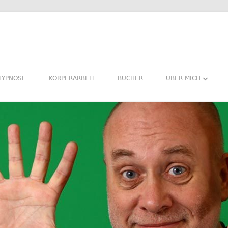
HYPNOSE
KÖRPERARBEIT
BÜCHER
ÜBER MICH
ÜBER MICH
REFERENZEN ERFA
PRESSE
NEWSLETTER