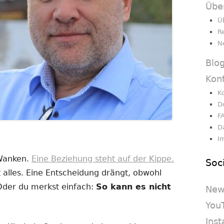
Übe
Ü
R
N
Blo
Kon
K
D
F
D
I
 Wanken.
Eine Beziehung steht auf der Kippe.
Soc
 alles. Eine Entscheidung drängt, obwohl
 Oder du merkst einfach:
So kann es nicht
New
You
Ins