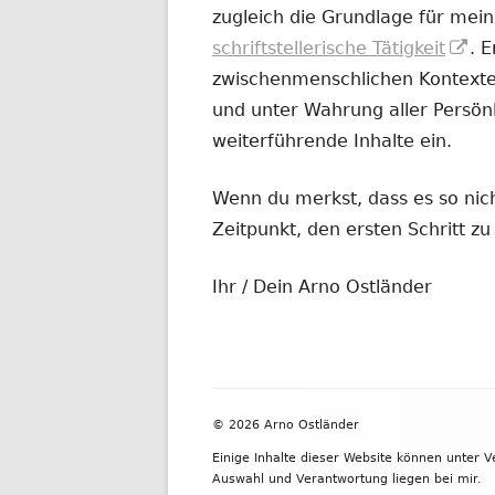
zugleich die Grundlage für mein
In
schriftstellerische Tätigkeit
. 
ne
zwischenmenschlichen Kontexten
Fe
und unter Wahrung aller Persönl
öf
weiterführende Inhalte ein.
Wenn du merkst, dass es so nicht
Zeitpunkt, den ersten Schritt 
Ihr / Dein Arno Ostländer
Footer
© 2026 Arno Ostländer
Inhalt
Einige Inhalte dieser Website können unter 
Auswahl und Verantwortung liegen bei mir.