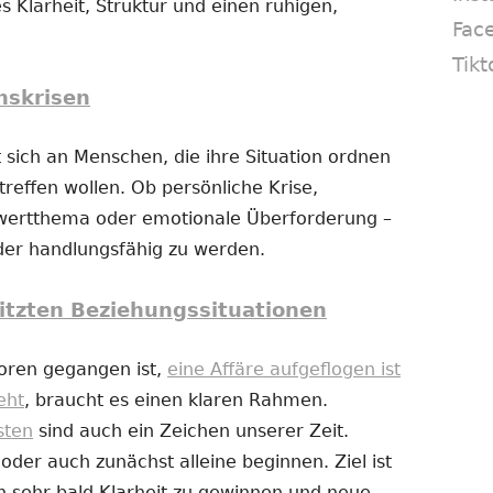
s Klarheit, Struktur und einen ruhigen,
Fac
Tikt
nskrisen
 sich an Menschen, die ihre Situation ordnen
reffen wollen. Ob persönliche Krise,
twertthema oder emotionale Überforderung –
eder handlungsfähig zu werden.
itzten Beziehungssituationen
loren gegangen ist,
eine Affäre aufgeflogen ist
eht
, braucht es einen klaren Rahmen.
sten
sind auch ein Zeichen unserer Zeit.
er auch zunächst alleine beginnen. Ziel ist
n sehr bald Klarheit zu gewinnen und neue