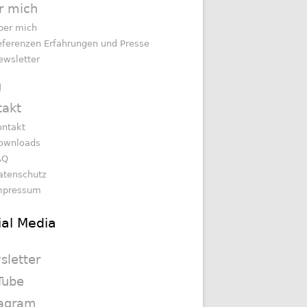
r mich
ber mich
eferenzen Erfahrungen und Presse
ewsletter
g
takt
ontakt
ownloads
AQ
atenschutz
mpressum
ial Media
sletter
Tube
tagram