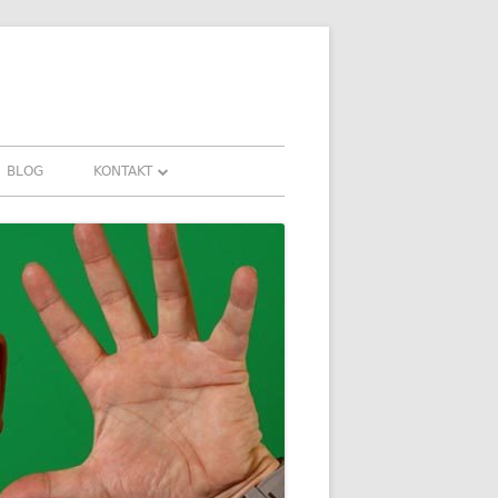
BLOG
KONTAKT
KONTAKT
HRUNGEN UND
DOWNLOADS
FAQ
DATENSCHUTZ
IMPRESSUM