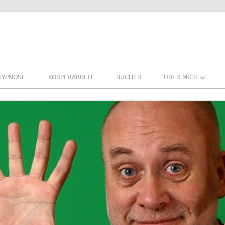
HYPNOSE
KÖRPERARBEIT
BÜCHER
ÜBER MICH
ÜBER MICH
REFERENZEN ERFA
PRESSE
NEWSLETTER