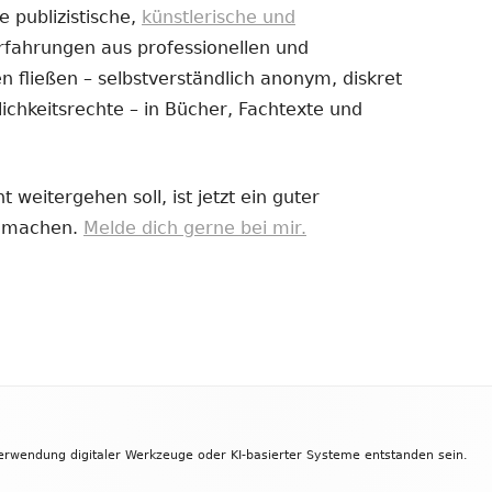
e publizistische,
künstlerische und
Erfahrungen aus professionellen und
uem
 fließen – selbstverständlich anonym, diskret
nster
ichkeitsrechte – in Bücher, Fachtexte und
fnen
 weitergehen soll, ist jetzt ein guter
zu machen.
Melde dich gerne bei mir.
Verwendung digitaler Werkzeuge oder KI-basierter Systeme entstanden sein.