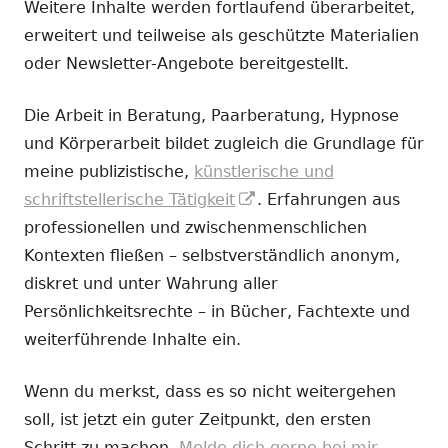
Weitere Inhalte werden fortlaufend überarbeitet,
erweitert und teilweise als geschützte Materialien
oder Newsletter-Angebote bereitgestellt.
Die Arbeit in Beratung, Paarberatung, Hypnose
und Körperarbeit bildet zugleich die Grundlage für
meine publizistische,
künstlerische und
In
schriftstellerische Tätigkeit
. Erfahrungen aus
neuem
professionellen und zwischenmenschlichen
Fenster
Kontexten fließen – selbstverständlich anonym,
öffnen
diskret und unter Wahrung aller
Persönlichkeitsrechte – in Bücher, Fachtexte und
weiterführende Inhalte ein.
Wenn du merkst, dass es so nicht weitergehen
soll, ist jetzt ein guter Zeitpunkt, den ersten
Schritt zu machen.
Melde dich gerne bei mir.