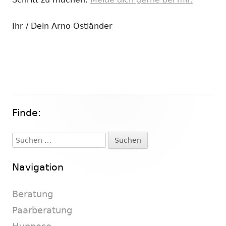
Ihr / Dein Arno Ostländer
Finde:
Haupt-
Seitenleiste
Suchen
nach:
Navigation
Beratung
Paarberatung