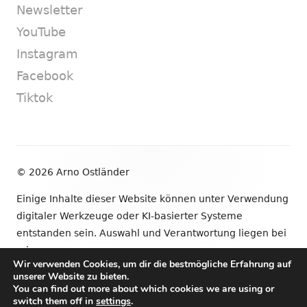
Newsletter
YouTube
Instagram
Facebook
Tiktok
Footer
© 2026 Arno Ostländer
Inhalt
Einige Inhalte dieser Website können unter Verwendung
digitaler Werkzeuge oder KI-basierter Systeme
entstanden sein. Auswahl und Verantwortung liegen bei
mir.
Wir verwenden Cookies, um dir die bestmögliche Erfahrung auf
unserer Website zu bieten.
•
Verwendet
Tiny Framework
•
Anmelden
You can find out more about which cookies we are using or
switch them off in
settings
.
Newsletter
YouTube
Instagram
Facebook
Tik