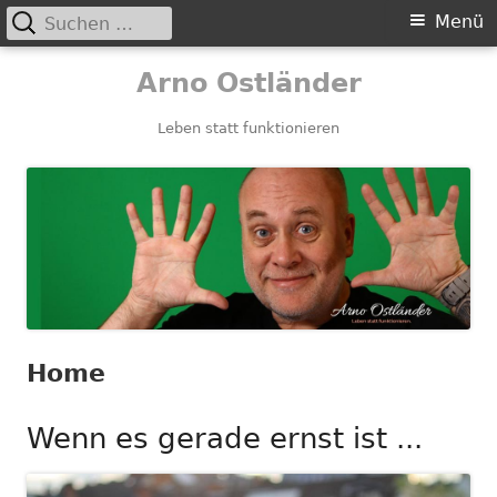
Suchen
Primäres
Menü
nach:
Menü
Springe
Arno Ostländer
zum
Inhalt
Leben statt funktionieren
Home
Wenn es gerade ernst ist ...