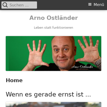
Suchen
Primäres
Menü
nach:
Menü
Springe
Arno Ostländer
zum
Inhalt
Leben statt funktionieren
Home
Wenn es gerade ernst ist ...