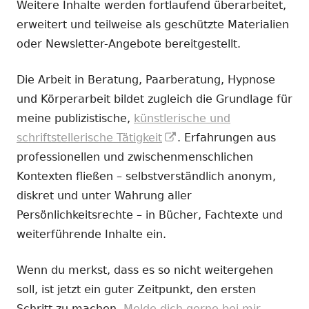
Weitere Inhalte werden fortlaufend überarbeitet,
erweitert und teilweise als geschützte Materialien
oder Newsletter-Angebote bereitgestellt.
Die Arbeit in Beratung, Paarberatung, Hypnose
und Körperarbeit bildet zugleich die Grundlage für
meine publizistische,
künstlerische und
In
schriftstellerische Tätigkeit
. Erfahrungen aus
neuem
professionellen und zwischenmenschlichen
Fenster
Kontexten fließen – selbstverständlich anonym,
öffnen
diskret und unter Wahrung aller
Persönlichkeitsrechte – in Bücher, Fachtexte und
weiterführende Inhalte ein.
Wenn du merkst, dass es so nicht weitergehen
soll, ist jetzt ein guter Zeitpunkt, den ersten
Schritt zu machen.
Melde dich gerne bei mir.