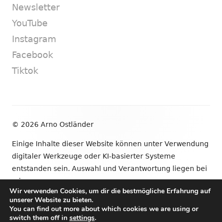
Newsletter
YouTube
Instagram
Facebook
Tiktok
Footer
© 2026 Arno Ostländer
Inhalt
Einige Inhalte dieser Website können unter Verwendung
digitaler Werkzeuge oder KI-basierter Systeme
entstanden sein. Auswahl und Verantwortung liegen bei
mir.
Wir verwenden Cookies, um dir die bestmögliche Erfahrung auf
unserer Website zu bieten.
•
Verwendet
Tiny Framework
•
Anmelden
You can find out more about which cookies we are using or
switch them off in
settings
.
Newsletter
YouTube
Instagram
Facebook
Tik