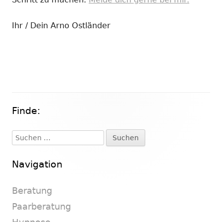
Ihr / Dein Arno Ostländer
Finde:
Haupt-
Seitenleiste
Suchen
nach:
Navigation
Beratung
Paarberatung