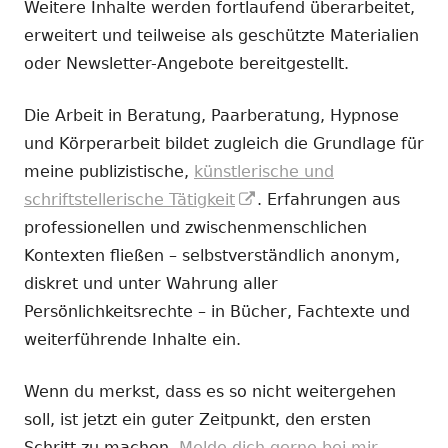
Weitere Inhalte werden fortlaufend überarbeitet,
erweitert und teilweise als geschützte Materialien
oder Newsletter-Angebote bereitgestellt.
Die Arbeit in Beratung, Paarberatung, Hypnose
und Körperarbeit bildet zugleich die Grundlage für
meine publizistische,
künstlerische und
In
schriftstellerische Tätigkeit
. Erfahrungen aus
neuem
professionellen und zwischenmenschlichen
Fenster
Kontexten fließen – selbstverständlich anonym,
öffnen
diskret und unter Wahrung aller
Persönlichkeitsrechte – in Bücher, Fachtexte und
weiterführende Inhalte ein.
Wenn du merkst, dass es so nicht weitergehen
soll, ist jetzt ein guter Zeitpunkt, den ersten
Schritt zu machen.
Melde dich gerne bei mir.