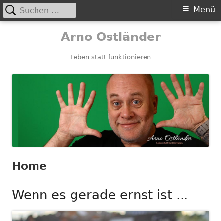
Suchen
Primäres
Menü
nach:
Menü
Springe
Arno Ostländer
zum
Inhalt
Leben statt funktionieren
Home
Wenn es gerade ernst ist ...