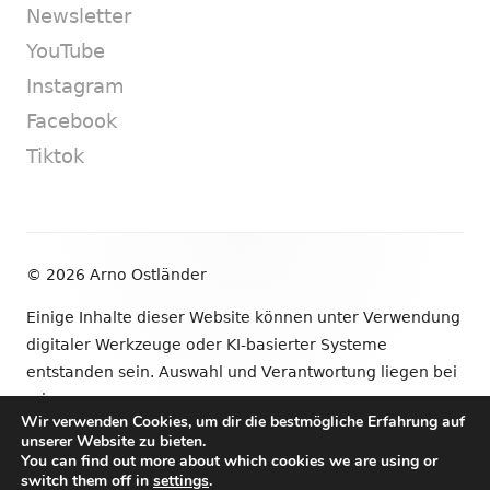
Newsletter
YouTube
Instagram
Facebook
Tiktok
Footer
© 2026 Arno Ostländer
Inhalt
Einige Inhalte dieser Website können unter Verwendung
digitaler Werkzeuge oder KI-basierter Systeme
entstanden sein. Auswahl und Verantwortung liegen bei
mir.
Wir verwenden Cookies, um dir die bestmögliche Erfahrung auf
unserer Website zu bieten.
•
Verwendet
Tiny Framework
•
Anmelden
You can find out more about which cookies we are using or
switch them off in
settings
.
Newsletter
YouTube
Instagram
Facebook
Tik