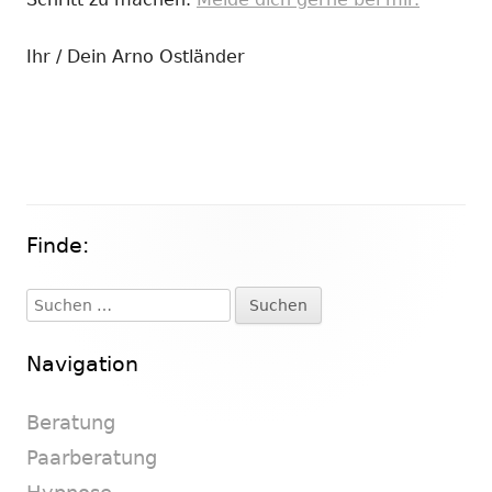
Ihr / Dein Arno Ostländer
Finde:
Haupt-
Seitenleiste
Suchen
nach:
Navigation
Beratung
Paarberatung