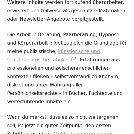
Weitere Inhalte werden fortlaufend überarbeitet,
erweitert und teilweise als geschützte Materialien
oder Newsletter-Angebote bereitgestellt.
Die Arbeit in Beratung, Paarberatung, Hypnose
und Körperarbeit bildet zugleich die Grundlage für
meine publizistische,
künstlerische und
In
schriftstellerische Tätigkeit
. Erfahrungen aus
neuem
professionellen und zwischenmenschlichen
Fenster
Kontexten fließen – selbstverständlich anonym,
öffnen
diskret und unter Wahrung aller
Persönlichkeitsrechte – in Bücher, Fachtexte und
weiterführende Inhalte ein.
Wenn du merkst, dass es so nicht weitergehen
soll, ist jetzt ein guter Zeitpunkt, den ersten
Schritt zu machen.
Melde dich gerne bei mir.