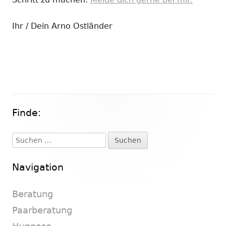
Ihr / Dein Arno Ostländer
Finde:
Haupt-
Seitenleiste
Suchen
nach:
Navigation
Beratung
Paarberatung