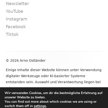
Newsletter
YouTube
Instagram
Facebook
Tiktok
Footer
© 2026 Arno Ostländer
Inhalt
Einige Inhalte dieser Website können unter Verwendung
digitaler Werkzeuge oder KI-basierter Systeme
entstanden sein. Auswahl und Verantwortung liegen bei
mir.
Wir verwenden Cookies, um dir die bestmögliche Erfahrung auf
unserer Website zu bieten.
•
Verwendet
Tiny Framework
•
Anmelden
You can find out more about which cookies we are using or
switch them off in
settings
.
Newsletter
YouTube
Instagram
Facebook
Tik