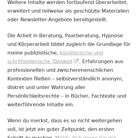
Weitere Inhalte werden fortlaufend überarbeitet,
erweitert und teilweise als geschützte Materialien
oder Newsletter-Angebote bereitgestellt.
Die Arbeit in Beratung, Paarberatung, Hypnose
und Körperarbeit bildet zugleich die Grundlage für
meine publizistische,
künstlerische und
In
schriftstellerische Tätigkeit
. Erfahrungen aus
neuem
professionellen und zwischenmenschlichen
Fenster
Kontexten fließen – selbstverständlich anonym,
öffnen
diskret und unter Wahrung aller
Persönlichkeitsrechte – in Bücher, Fachtexte und
weiterführende Inhalte ein.
Wenn du merkst, dass es so nicht weitergehen
soll, ist jetzt ein guter Zeitpunkt, den ersten
Schritt zu machen.
Melde dich gerne bei mir.