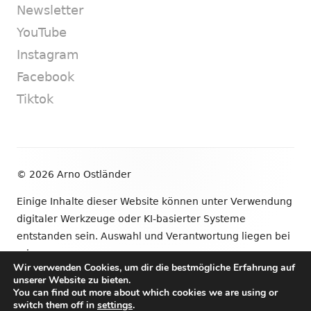
Newsletter
YouTube
Instagram
Facebook
Tiktok
Footer
© 2026 Arno Ostländer
Inhalt
Einige Inhalte dieser Website können unter Verwendung
digitaler Werkzeuge oder KI-basierter Systeme
entstanden sein. Auswahl und Verantwortung liegen bei
mir.
Wir verwenden Cookies, um dir die bestmögliche Erfahrung auf
unserer Website zu bieten.
•
Verwendet
Tiny Framework
•
Anmelden
You can find out more about which cookies we are using or
switch them off in
settings
.
Newsletter
YouTube
Instagram
Facebook
Tik