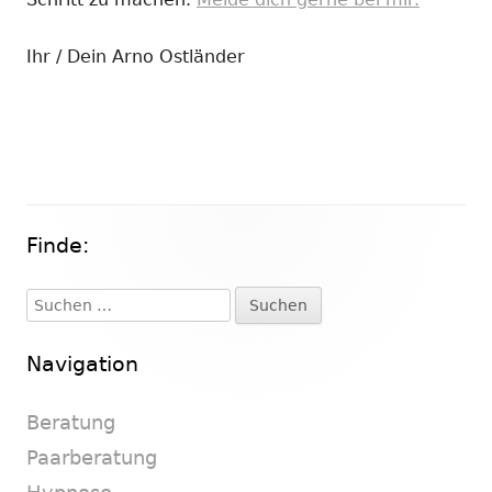
Ihr / Dein Arno Ostländer
Finde:
Haupt-
Seitenleiste
Suchen
nach:
Navigation
Beratung
Paarberatung