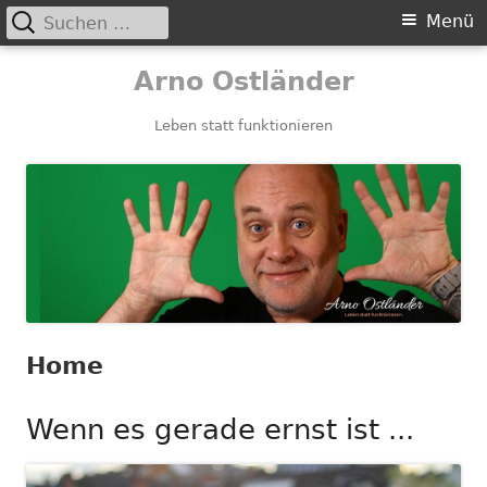
Suchen
Primäres
Menü
nach:
Menü
Springe
Arno Ostländer
zum
Inhalt
Leben statt funktionieren
Home
Wenn es gerade ernst ist ...