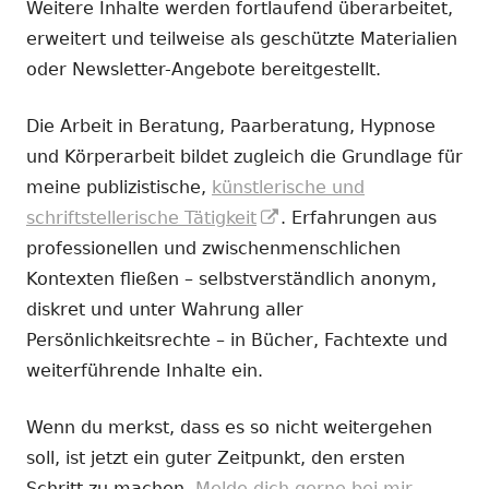
Weitere Inhalte werden fortlaufend überarbeitet,
erweitert und teilweise als geschützte Materialien
oder Newsletter-Angebote bereitgestellt.
Die Arbeit in Beratung, Paarberatung, Hypnose
und Körperarbeit bildet zugleich die Grundlage für
meine publizistische,
künstlerische und
In
schriftstellerische Tätigkeit
. Erfahrungen aus
neuem
professionellen und zwischenmenschlichen
Fenster
Kontexten fließen – selbstverständlich anonym,
öffnen
diskret und unter Wahrung aller
Persönlichkeitsrechte – in Bücher, Fachtexte und
weiterführende Inhalte ein.
Wenn du merkst, dass es so nicht weitergehen
soll, ist jetzt ein guter Zeitpunkt, den ersten
Schritt zu machen.
Melde dich gerne bei mir.