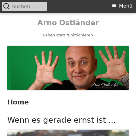
Suchen
Primäres
Menü
nach:
Menü
Springe
Arno Ostländer
zum
Inhalt
Leben statt funktionieren
Home
Wenn es gerade ernst ist ...