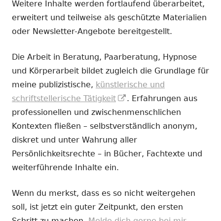
Weitere Inhalte werden fortlaufend überarbeitet,
erweitert und teilweise als geschützte Materialien
oder Newsletter-Angebote bereitgestellt.
Die Arbeit in Beratung, Paarberatung, Hypnose
und Körperarbeit bildet zugleich die Grundlage für
meine publizistische,
künstlerische und
In
schriftstellerische Tätigkeit
. Erfahrungen aus
neuem
professionellen und zwischenmenschlichen
Fenster
Kontexten fließen – selbstverständlich anonym,
öffnen
diskret und unter Wahrung aller
Persönlichkeitsrechte – in Bücher, Fachtexte und
weiterführende Inhalte ein.
Wenn du merkst, dass es so nicht weitergehen
soll, ist jetzt ein guter Zeitpunkt, den ersten
Schritt zu machen.
Melde dich gerne bei mir.