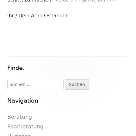
Ihr / Dein Arno Ostländer
Finde:
Haupt-
Seitenleiste
Suchen
nach:
Navigation
Beratung
Paarberatung