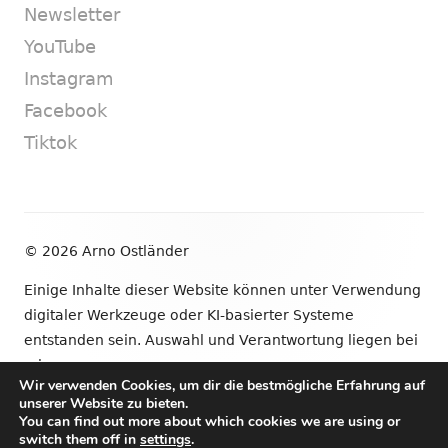
Newsletter
YouTube
Instagram
Facebook
Tiktok
Footer
© 2026 Arno Ostländer
Inhalt
Einige Inhalte dieser Website können unter Verwendung
digitaler Werkzeuge oder KI-basierter Systeme
entstanden sein. Auswahl und Verantwortung liegen bei
mir.
Wir verwenden Cookies, um dir die bestmögliche Erfahrung auf
unserer Website zu bieten.
•
Verwendet
Tiny Framework
•
Anmelden
You can find out more about which cookies we are using or
switch them off in
settings
.
Newsletter
YouTube
Instagram
Facebook
Tik