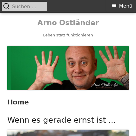
Suchen
Primäres
Menü
nach:
Menü
Springe
Arno Ostländer
zum
Inhalt
Leben statt funktionieren
Home
Wenn es gerade ernst ist ...