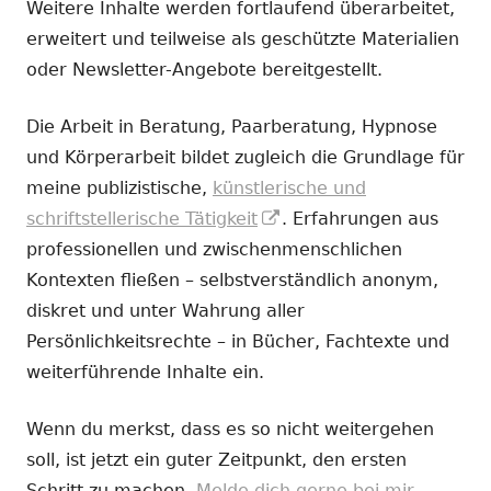
Weitere Inhalte werden fortlaufend überarbeitet,
erweitert und teilweise als geschützte Materialien
oder Newsletter-Angebote bereitgestellt.
Die Arbeit in Beratung, Paarberatung, Hypnose
und Körperarbeit bildet zugleich die Grundlage für
meine publizistische,
künstlerische und
In
schriftstellerische Tätigkeit
. Erfahrungen aus
neuem
professionellen und zwischenmenschlichen
Fenster
Kontexten fließen – selbstverständlich anonym,
öffnen
diskret und unter Wahrung aller
Persönlichkeitsrechte – in Bücher, Fachtexte und
weiterführende Inhalte ein.
Wenn du merkst, dass es so nicht weitergehen
soll, ist jetzt ein guter Zeitpunkt, den ersten
Schritt zu machen.
Melde dich gerne bei mir.