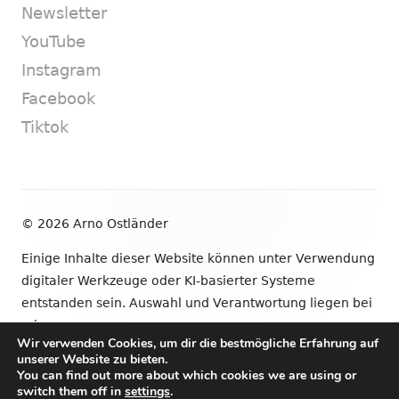
Newsletter
YouTube
Instagram
Facebook
Tiktok
Footer
© 2026 Arno Ostländer
Inhalt
Einige Inhalte dieser Website können unter Verwendung
digitaler Werkzeuge oder KI-basierter Systeme
entstanden sein. Auswahl und Verantwortung liegen bei
mir.
Wir verwenden Cookies, um dir die bestmögliche Erfahrung auf
unserer Website zu bieten.
•
Verwendet
Tiny Framework
•
Anmelden
You can find out more about which cookies we are using or
switch them off in
settings
.
Newsletter
YouTube
Instagram
Facebook
Tik