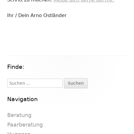
Ihr / Dein Arno Ostländer
Finde:
Haupt-
Seitenleiste
Suchen
nach:
Navigation
Beratung
Paarberatung