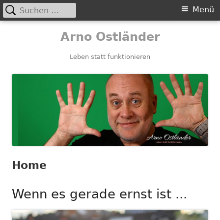
Suchen
Primäres
Menü
nach:
Menü
Springe
Arno Ostländer
zum
Inhalt
Leben statt funktionieren
Home
Wenn es gerade ernst ist ...